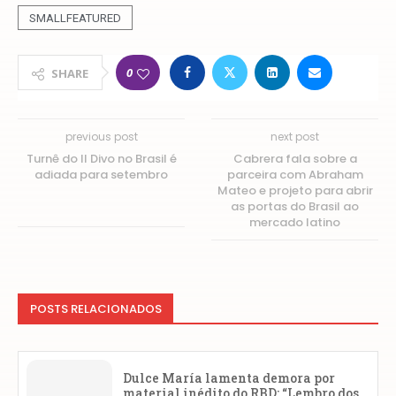
SMALLFEATURED
0
SHARE
previous post
next post
Turnê do Il Divo no Brasil é
Cabrera fala sobre a
adiada para setembro
parceira com Abraham
Mateo e projeto para abrir
as portas do Brasil ao
mercado latino
POSTS RELACIONADOS
Dulce María lamenta demora por
material inédito do RBD: “Lembro dos