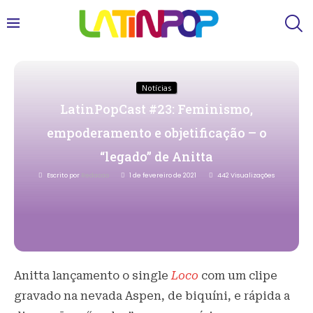
Notícias
LatinPopCast #23: Feminismo,
empoderamento e objetificação – o
“legado” de Anitta
Escrito por
Redacao
1 de fevereiro de 2021
442
Visualizações
Anitta lançamento o single
Loco
com um clipe
gravado na nevada Aspen, de biquíni, e rápida a