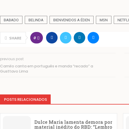
BABADO
BELINDA
BIENVENIDOS A ÉDEN
MSN
NETFL
0
SHARE
previous post
Camilo canta em português e manda “recado” a
Gusttavo Lima
POSTS RELACIONADOS
Dulce María lamenta demora por
material inédito do RBD: “Lembro