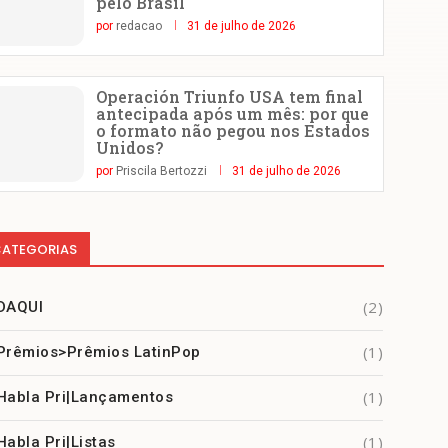
pelo Brasil
por
redacao
31 de julho de 2026
Operación Triunfo USA tem final
antecipada após um mês: por que
o formato não pegou nos Estados
Unidos?
por
Priscila Bertozzi
31 de julho de 2026
ATEGORIAS
(2)
DAQUI
(1)
Prêmios>Prêmios LatinPop
(1)
Habla Pri|Lançamentos
(1)
Habla Pri|Listas