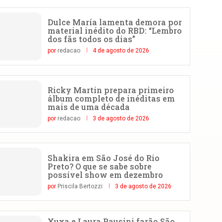
Dulce María lamenta demora por
material inédito do RBD: “Lembro
dos fãs todos os dias”
por
redacao
4 de agosto de 2026
Ricky Martin prepara primeiro
álbum completo de inéditas em
mais de uma década
por
redacao
3 de agosto de 2026
Shakira em São José do Rio
Preto? O que se sabe sobre
possível show em dezembro
por
Priscila Bertozzi
3 de agosto de 2026
Xuxa e Laura Pausini farão São