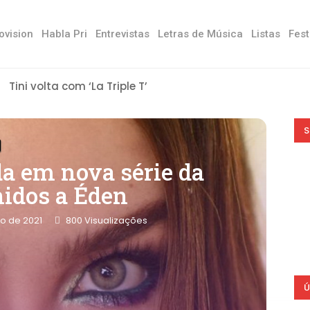
ovision
Habla Pri
Entrevistas
Letras de Música
Listas
Fest
Tini volta com ‘La Triple T’
S
da em nova série da
nidos a Éden
ro de 2021
800
Visualizações
Ú