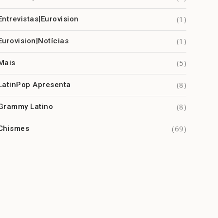
(1)
Entrevistas|Eurovision
(1)
Eurovision|Notícias
(5)
Mais
(8)
LatinPop Apresenta
(8)
Grammy Latino
(69)
Chismes