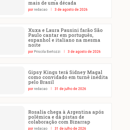
mais de uma década
por
redacao
3 de agosto de 2026
Xuxa e Laura Pausini farão São
Paulo cantar em português,
espanhol e italiano na mesma
noite
por
Priscila Bertozzi
3 de agosto de 2026
Gipsy Kings terá Sidney Magal
como convidado em turnê inédita
pelo Brasil
por
redacao
31 de julho de 2026
Rosalía chega à Argentina após
polêmica e dá pistas de
colaboração com Bizarrap
por
redacao
31 de julho de 2026