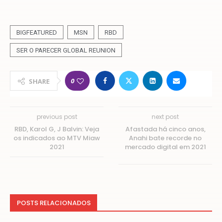
BIGFEATURED
MSN
RBD
SER O PARECER GLOBAL REUNION
0
SHARE
previous post
next post
RBD, Karol G, J Balvin: Veja
Afastada há cinco anos,
os indicados ao MTV Miaw
Anahi bate recorde no
2021
mercado digital em 2021
POSTS RELACIONADOS