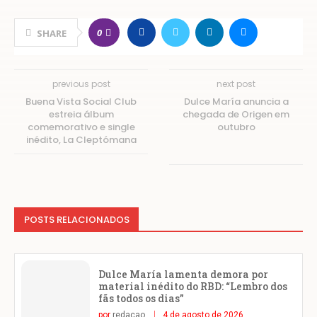
0
SHARE
previous post
next post
Buena Vista Social Club
Dulce María anuncia a
estreia álbum
chegada de Origen em
comemorativo e single
outubro
inédito, La Cleptómana
POSTS RELACIONADOS
Dulce María lamenta demora por
material inédito do RBD: “Lembro dos
fãs todos os dias”
por
redacao
4 de agosto de 2026