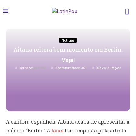
Notícias
Aitana reitera bom momento em Berlín.
Veja!
Escrito por
Redacao
17 de setembro de 2021
605
Visualizações
A cantora espanhola Aitana acaba de apresentar a
música “Berlin”. A
faixa
foi composta pela artista