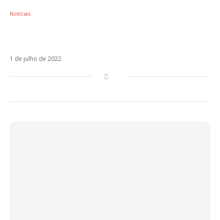
Notícias
Zion y Lennox se unem a María Becerra em
Berlin. Ouça!
1 de julho de 2022