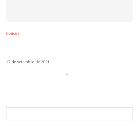
Notícias
Aitana reitera bom momento em Berlín.
Veja!
17 de setembro de 2021