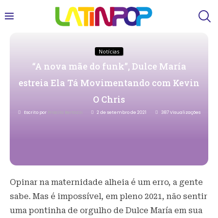
Notícias
“A nova mãe do funk”, Dulce María
estreia Ela Tá Movimentando com Kevin
O Chris
Escrito por
Priscila Bertozzi
2 de setembro de 2021
387
Visualizações
Opinar na maternidade alheia é um erro, a gente
sabe. Mas é impossível, em pleno 2021, não sentir
uma pontinha de orgulho de Dulce María em sua