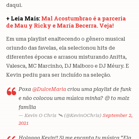
daqui.
+ Leia Mais:
Mal Acostumbrao é a parceria
de Mau y Ricky e María Becerra. Veja!
Em uma playlist enaltecendo o gênero musical
oriundo das favelas, ela selecionou hits de
diferentes épocas e arrasou misturando Anitta,
Valesca, MC Marcinho, DJ Malboro e DJ Méury. E
Kevin pediu para ser incluído na seleção.
Poxa
@DulceMaria
criou uma playlist de funk
e não colocou uma música minha? 😔 to malz
família
— Kevin O Chris 🛰 (@KevinOChris)
September 2,
2021
Holaaaa Kevin!! Si me encanta tu música “Ela