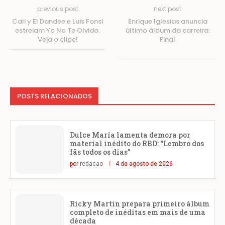
previous post
next post
Cali y El Dandee e Luis Fonsi
Enrique Iglesias anuncia
estreiam Yo No Te Olvido.
último álbum da carreira:
Veja o clipe!
Final
POSTS RELACIONADOS
Dulce María lamenta demora por
material inédito do RBD: “Lembro dos
fãs todos os dias”
por
redacao
4 de agosto de 2026
Ricky Martin prepara primeiro álbum
completo de inéditas em mais de uma
década