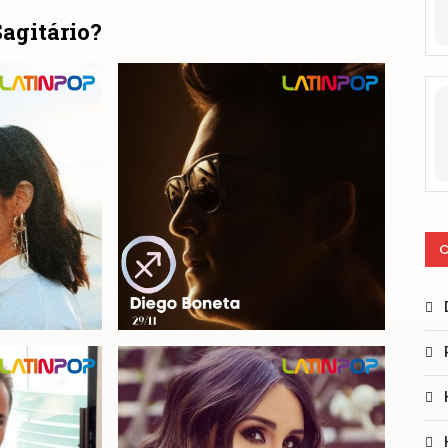
Sagitário?
C