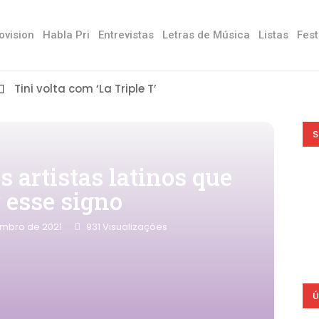
ovision
Habla Pri
Entrevistas
Letras de Música
Listas
Fest
Tini volta com ‘La Triple T’
S
s artistas latinos que
 esse signo
mbro de 2021
931
Visualizações
Ú