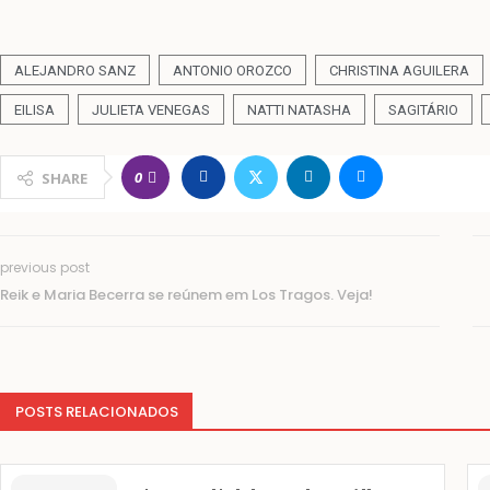
ALEJANDRO SANZ
ANTONIO OROZCO
CHRISTINA AGUILERA
EILISA
JULIETA VENEGAS
NATTI NATASHA
SAGITÁRIO
0
SHARE
previous post
Reik e Maria Becerra se reúnem em Los Tragos. Veja!
POSTS RELACIONADOS