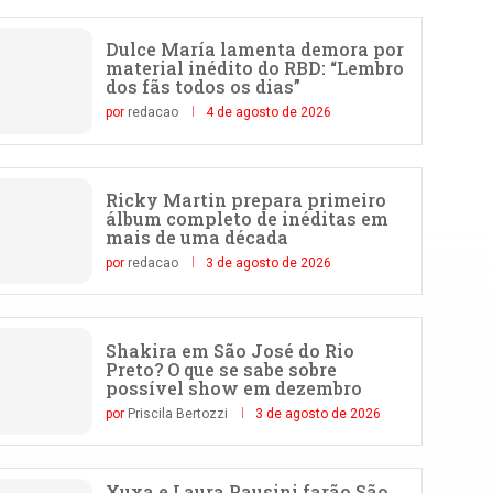
Dulce María lamenta demora por
material inédito do RBD: “Lembro
dos fãs todos os dias”
por
redacao
4 de agosto de 2026
Ricky Martin prepara primeiro
álbum completo de inéditas em
mais de uma década
por
redacao
3 de agosto de 2026
Shakira em São José do Rio
Preto? O que se sabe sobre
possível show em dezembro
por
Priscila Bertozzi
3 de agosto de 2026
Xuxa e Laura Pausini farão São