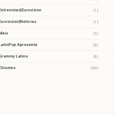
(1)
Entrevistas|Eurovision
(1)
Eurovision|Notícias
(5)
Mais
(8)
LatinPop Apresenta
(8)
Grammy Latino
(69)
Chismes