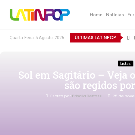
Home
Notícias
Eur
ÚLTIMAS LATINPOP
Quarta-Feira, 5 Agosto, 2026
Listas
Sol em Sagitário – Veja o
são regidos por
Escrito por
Priscila Bertozzi
25 de nove