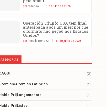
pelo Brasil
por
redacao
31 de julho de 2026
Operación Triunfo USA tem final
antecipada após um mês: por que
o formato não pegou nos Estados
Unidos?
por
Priscila Bertozzi
31 de julho de 2026
ATEGORIAS
(2)
DAQUI
(1)
Prêmios>Prêmios LatinPop
(1)
Habla Pri|Lançamentos
(1)
Habla Pri|Listas