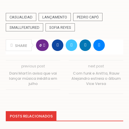
CASUALIDAD
LANÇAMENTO
PEDRO CAPÓ
SMALLFEATURED
SOFIA REYES
0
SHARE
previous post
next post
Dani Martín avisa que vai
Com funk e Anitta, Rauw
lançar música inédita em
Alejandro estreia o álbum
julho
Vice Versa
POSTS RELACIONADOS