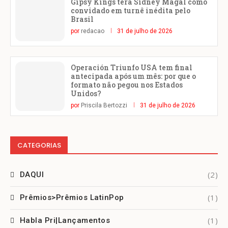
Gipsy Kings terá Sidney Magal como
convidado em turnê inédita pelo
Brasil
por
redacao
31 de julho de 2026
Operación Triunfo USA tem final
antecipada após um mês: por que o
formato não pegou nos Estados
Unidos?
por
Priscila Bertozzi
31 de julho de 2026
CATEGORIAS
(2)
DAQUI
(1)
Prêmios>Prêmios LatinPop
(1)
Habla Pri|Lançamentos