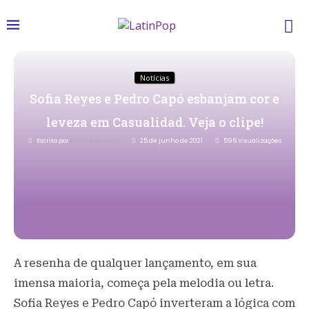
Notícias
Sofia Reyes e Pedro Capó esbanjam cor e
leveza em Casualidad. Veja o clipe!
Escrito por
Priscila Bertozzi
25 de junho de 2021
596
Visualizações
A resenha de qualquer lançamento, em sua
imensa maioria, começa pela melodia ou letra.
Sofia Reyes e Pedro Capó inverteram a lógica com