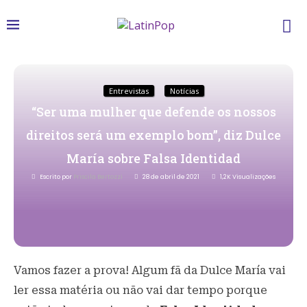
Entrevistas
Notícias
“Ser uma mulher que defende os nossos
direitos será um exemplo bom”, diz Dulce
María sobre Falsa Identidad
Escrito por
Priscila Bertozzi
28 de abril de 2021
1,2K
Visualizações
Vamos fazer a prova! Algum fã da Dulce María vai
ler essa matéria ou não vai dar tempo porque