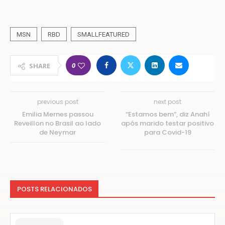
MSN
RBD
SMALLFEATURED
0
SHARE
previous post
next post
Emilia Mernes passou
“Estamos bem”, diz Anahí
Reveillon no Brasil ao lado
após marido testar positivo
de Neymar
para Covid-19
POSTS RELACIONADOS