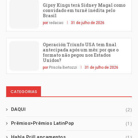
Gipsy Kings terá Sidney Magal como
convidado em turnê inédita pelo
Brasil
por
redacao
31 de julho de 2026
Operación Triunfo USA tem final
antecipada após um mês: por que o
formato não pegou nos Estados
Unidos?
por
Priscila Bertozzi
31 de julho de 2026
CATEGORIAS
(2)
DAQUI
(1)
Prêmios>Prêmios LatinPop
(1)
Habla Pri|Lançamentos