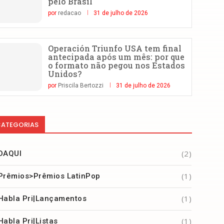
pelo Brasil
por
redacao
31 de julho de 2026
Operación Triunfo USA tem final
antecipada após um mês: por que
o formato não pegou nos Estados
Unidos?
por
Priscila Bertozzi
31 de julho de 2026
ATEGORIAS
(2)
DAQUI
(1)
Prêmios>Prêmios LatinPop
(1)
Habla Pri|Lançamentos
(1)
Habla Pri|Listas