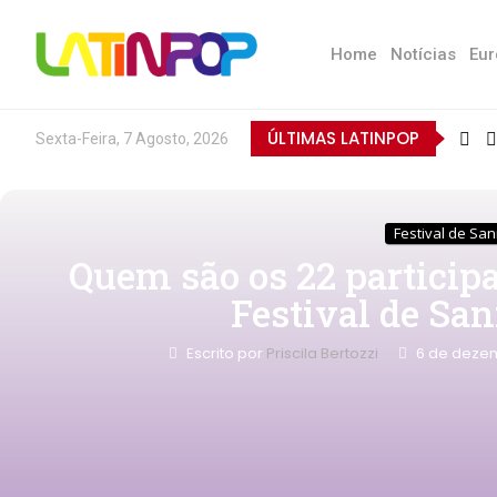
Home
Notícias
Eur
ÚLTIMAS LATINPOP
Sexta-Feira, 7 Agosto, 2026
Festival de Sa
Quem são os 22 particip
Festival de Sa
Escrito por
Priscila Bertozzi
6 de deze