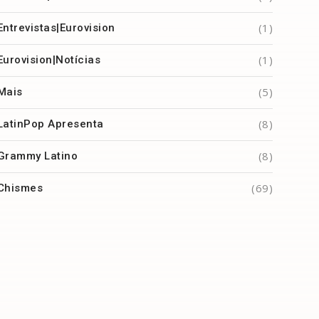
(1)
Entrevistas|Eurovision
(1)
Eurovision|Notícias
(5)
Mais
(8)
LatinPop Apresenta
(8)
Grammy Latino
(69)
Chismes