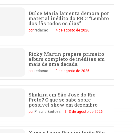
Dulce María lamenta demora por
material inédito do RBD: “Lembro
dos fãs todos os dias”
por
redacao
4 de agosto de 2026
Ricky Martin prepara primeiro
álbum completo de inéditas em
mais de uma década
por
redacao
3 de agosto de 2026
Shakira em São José do Rio
Preto? O que se sabe sobre
possível show em dezembro
por
Priscila Bertozzi
3 de agosto de 2026
Xuxa e Laura Pausini farão São