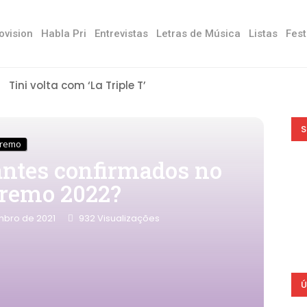
ovision
Habla Pri
Entrevistas
Letras de Música
Listas
Fest
Tini volta com ‘La Triple T’
S
nremo
antes confirmados no
nremo 2022?
mbro de 2021
932
Visualizações
Ú