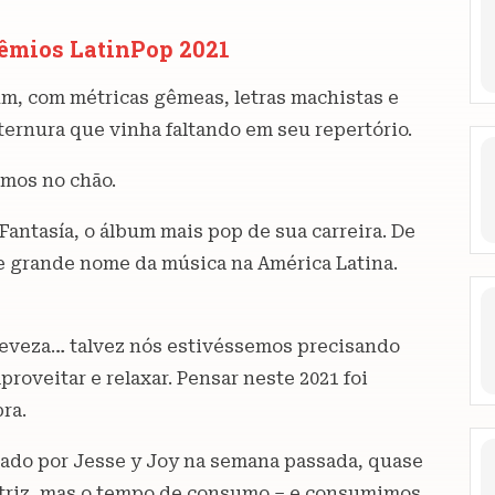
rêmios LatinPop 2021
, com métricas gêmeas, letras machistas e
ternura que vinha faltando em seu repertório.
amos no chão.
Fantasía, o álbum mais pop de sua carreira. De
de grande nome da música na América Latina.
 leveza… talvez nós estivéssemos precisando
roveitar e relaxar. Pensar neste 2021 foi
ra.
cado por Jesse y Joy na semana passada, quase
um triz, mas o tempo de consumo – e consumimos