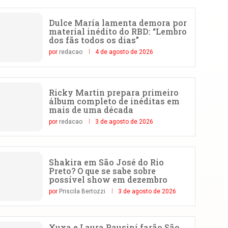
Dulce María lamenta demora por
material inédito do RBD: “Lembro
dos fãs todos os dias”
por
redacao
4 de agosto de 2026
Ricky Martin prepara primeiro
álbum completo de inéditas em
mais de uma década
por
redacao
3 de agosto de 2026
Shakira em São José do Rio
Preto? O que se sabe sobre
possível show em dezembro
por
Priscila Bertozzi
3 de agosto de 2026
Xuxa e Laura Pausini farão São