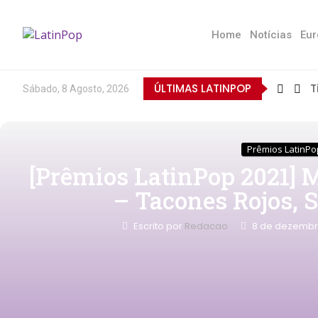
Home
Notícias
Eur
ÚLTIMAS LATINPOP
T
Sábado, 8 Agosto, 2026
Prêmios LatinPo
[Prêmios LatinPop 2021] 
– Tacones Rojos, 
Escrito por
Redacao
8 de dezembr