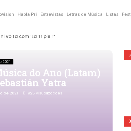
ovision
Habla Pri
Entrevistas
Letras de Música
Listas
Fest
ini volta com ‘La Triple T’
S
p 2021
Música do Ano (Latam)
Sebastián Yatra
o de 2021
925
Visualizações
Ú