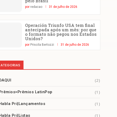
pelo Brasil
por
redacao
31 de julho de 2026
Operación Triunfo USA tem final
antecipada após um mês: por que
o formato não pegou nos Estados
Unidos?
por
Priscila Bertozzi
31 de julho de 2026
ATEGORIAS
(2)
DAQUI
(1)
Prêmios>Prêmios LatinPop
(1)
Habla Pri|Lançamentos
(1)
Habla Pri|Listas