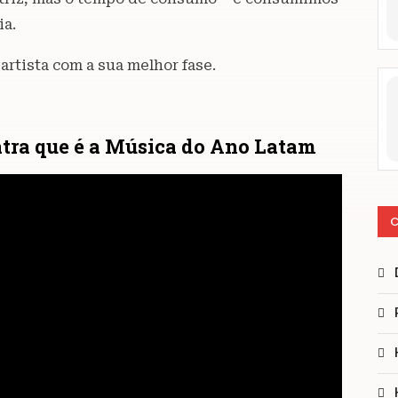
ia.
artista com a sua melhor fase.
atra que é a Música do Ano Latam
C