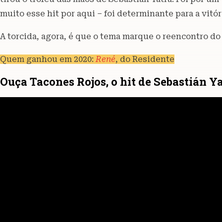
muito esse hit por aqui – foi determinante para a vitór
A torcida, agora, é que o tema marque o reencontro do 
Quem ganhou em 2020:
René
, do Residente
Ouça Tacones Rojos, o hit de Sebastián Y