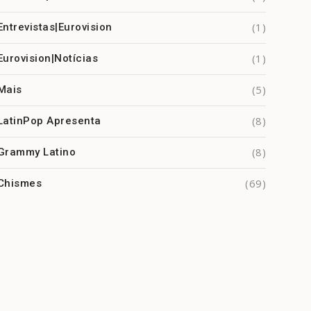
(1)
Entrevistas|Eurovision
(1)
Eurovision|Notícias
(5)
Mais
(8)
LatinPop Apresenta
(8)
Grammy Latino
(69)
Chismes