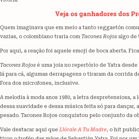
Veja os ganhadores dos P
Quem imaginava que em meio a tanto reggaetón comum
vazias, o colombiano traria com
Tacones Rojos
algo de 
Por aqui, a reação foi aquele emoji de boca aberta. Fic
Tacones Rojos
é uma joia no repertório de Yatra desde 
lá para cá, algumas derrapagens o tiraram da corrida 
Fora dos microfones, inclusive.
A melodia à moda anos 1980, a letra despretensiosa, a
dessa suavidade e dessa música feita só para dançar, ap
pesado. Tacones Rojos conquistou pelo conjunto da ob
Vale destacar aqui que
Llórale A Tu Madre,
o hit publi
tirou o troféu das mãos de Sebastián Yatra. Foi por 