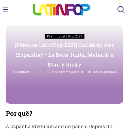
Prêmios LatinPop 2021
[Prêmios LatinPop 2021] Collab do Ano
(Espanha) – La Boca Junta, Melendi e
Mau y Ricky
Escrito por
Redacao
9 de dezembro de 2021
889
Visualizações
Por quê?
A Espanha viveu um ano de pausa. Depois de