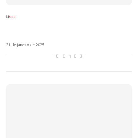
Listas
Sol em Aquário – Os artistas latinos regidos
por esse signo
21 de janeiro de 2025