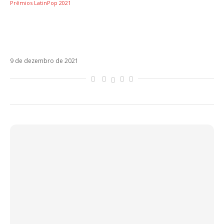
Prêmios LatinPop 2021
[Prêmios LatinPop 2021] Collab do Ano
(Espanha) – La Boca Junta, Melendi e Mau y
Ricky
9 de dezembro de 2021