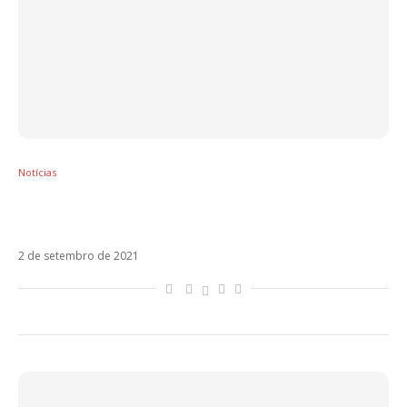
Notícias
Melendi reflete sobre o mundo em Likes y
Cicatrices
2 de setembro de 2021