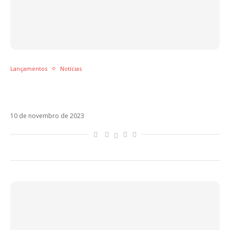
Lançamentos
Notícias
Mon Laferte, María Becerra e Melendi: os
lançamentos da semana
10 de novembro de 2023