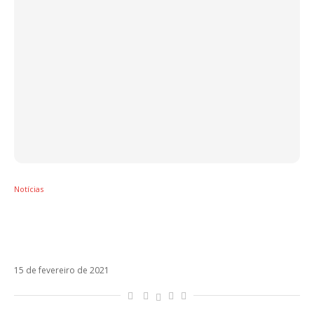
Notícias
Com Joss Stone e Alborán, Ricardo Arjona
estreia Covers, Demos y Otras Travesuras
de Blanco
15 de fevereiro de 2021