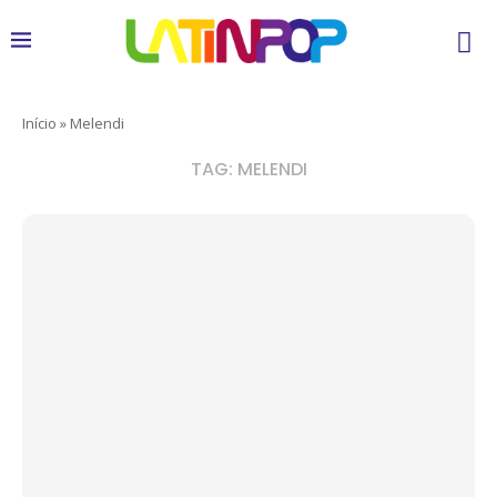
Início
»
Melendi
TAG:
MELENDI