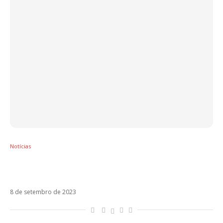
Notícias
Melendi e Manuel Carrasco revivem Con La
Luna Llena
8 de setembro de 2023