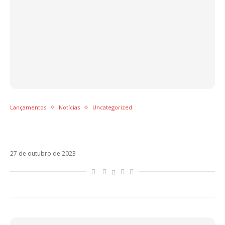
Lançamentos
Notícias
Uncategorized
Morat, Jay Wheeler, Lasso e Melendi: os
lançamentos da semana
27 de outubro de 2023