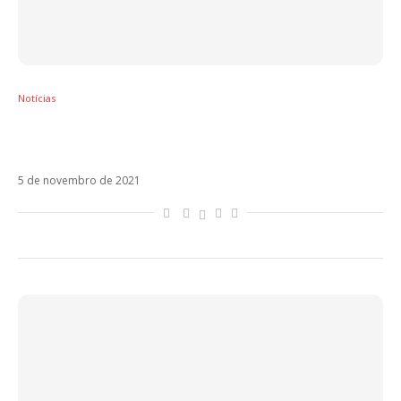
Notícias
Melendi acerta ao apostar em diversidade
no álbum Likes y Cicatrices. Ouça!
5 de novembro de 2021