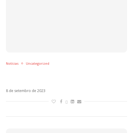
Notícias
Uncategorized
Veja XQ Sigues Pasando, o feat de Abraham
Mateo e Sebastián Yatra
8 de setembro de 2023