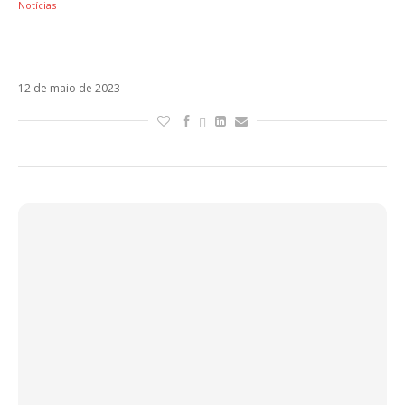
Notícias
Sebastián Yatra estreia Vagabundo em
parceria com Manuel Turizo e Beéle
12 de maio de 2023