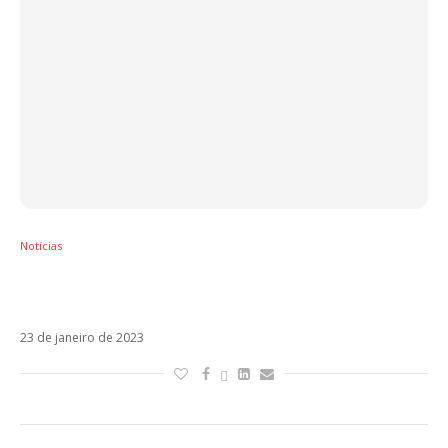
Notícias
Sebastián Yatra lidera indicações aos
Premios Lo Nuestro. Veja lista completa!
23 de janeiro de 2023