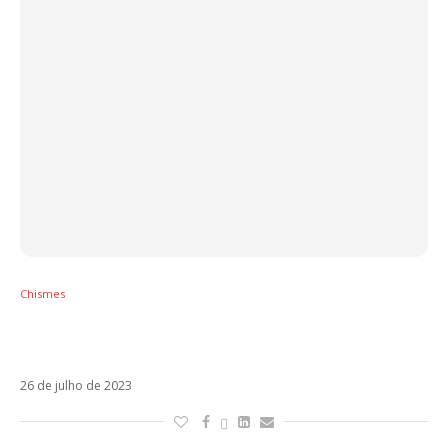
Chismes
Sebastián Yatra previu a separação de
Rosalía e Rauw Alejandro?
26 de julho de 2023