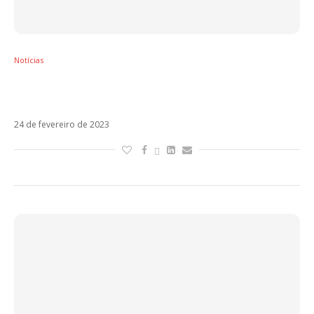
Notícias
Grupo Firme supera Yatra nos Premios Lo
Nuestro. Veja lista de ganhadores!
24 de fevereiro de 2023