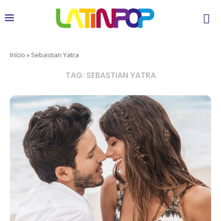
Início
»
Sebastian Yatra
TAG:
SEBASTIAN YATRA