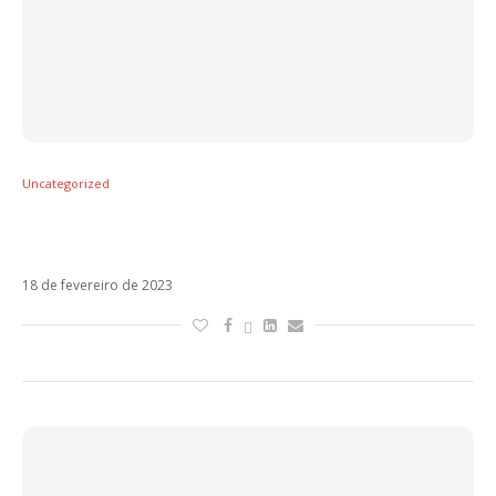
Uncategorized
Tini, Sebastián Yatra e Il Volo dominam os
lançamentos da semana
18 de fevereiro de 2023