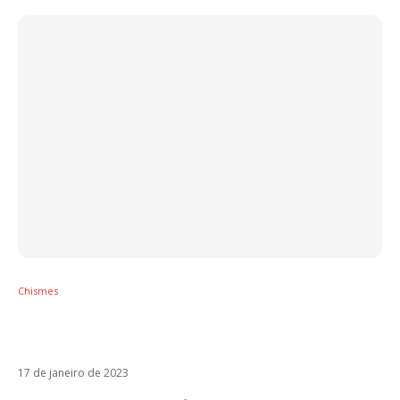
Chismes
Aitana e Sebastián Yatra aumentam
rumores de romance
17 de janeiro de 2023