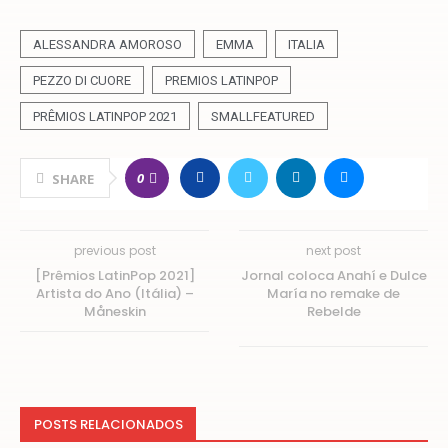
ALESSANDRA AMOROSO
EMMA
ITALIA
PEZZO DI CUORE
PREMIOS LATINPOP
PRÊMIOS LATINPOP 2021
SMALLFEATURED
0
SHARE
previous post
next post
[Prêmios LatinPop 2021]
Jornal coloca Anahí e Dulce
Artista do Ano (Itália) –
María no remake de
Måneskin
Rebelde
POSTS RELACIONADOS