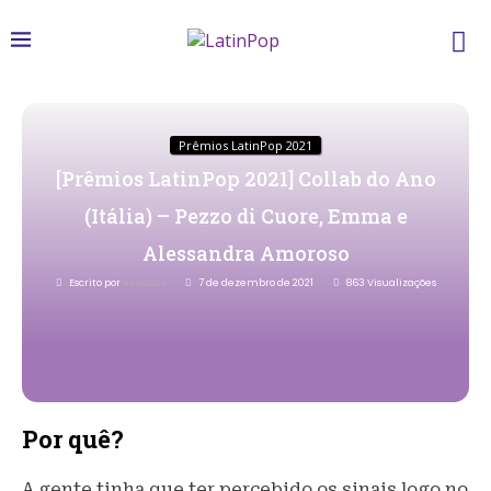
Prêmios LatinPop 2021
[Prêmios LatinPop 2021] Collab do Ano
(Itália) – Pezzo di Cuore, Emma e
Alessandra Amoroso
Escrito por
Redacao
7 de dezembro de 2021
863
Visualizações
Por quê?
A gente tinha que ter percebido os sinais logo no