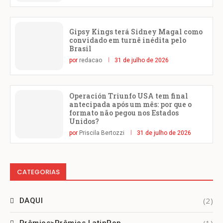
Gipsy Kings terá Sidney Magal como
convidado em turnê inédita pelo
Brasil
por
redacao
31 de julho de 2026
Operación Triunfo USA tem final
antecipada após um mês: por que o
formato não pegou nos Estados
Unidos?
por
Priscila Bertozzi
31 de julho de 2026
CATEGORIAS
(2)
DAQUI
(1)
Prêmios>Prêmios LatinPop