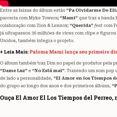
Entre as faixas do álbum estão
“Pa Olvidarme De Ell
parceria com Myke Towers
; “Mami”
que traz a banda 
colaboração com Zion & Lennox;
“Querida”
feat
com Fe
já ultrapassou 36 milhões de
views
com clipe e figurou
Unidos, também integra o projeto.
+ Leia Mais:
Paloma Mami lança seu primeiro dis
O álbum também traz Dim no papel de produtor pela pr
“Dame Luz”
e
“No Está mal”
. Trazendo um som pop u
de lado a personalidade,
“El Amor en los Tiempos d
do grupo ao longo dos anos e dos primeiros álbuns,
“P
Ouça El Amor El Los Tiempos del Perreo, 