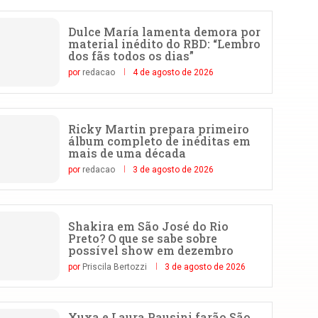
Dulce María lamenta demora por
material inédito do RBD: “Lembro
dos fãs todos os dias”
por
redacao
4 de agosto de 2026
Ricky Martin prepara primeiro
álbum completo de inéditas em
mais de uma década
por
redacao
3 de agosto de 2026
Shakira em São José do Rio
Preto? O que se sabe sobre
possível show em dezembro
por
Priscila Bertozzi
3 de agosto de 2026
Xuxa e Laura Pausini farão São