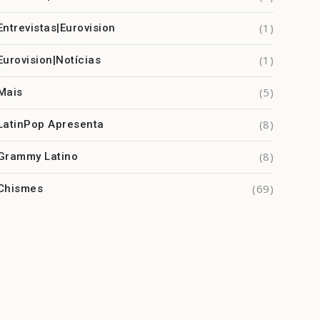
(1)
Entrevistas|Eurovision
(1)
Eurovision|Notícias
(5)
Mais
(8)
LatinPop Apresenta
(8)
Grammy Latino
(69)
Chismes