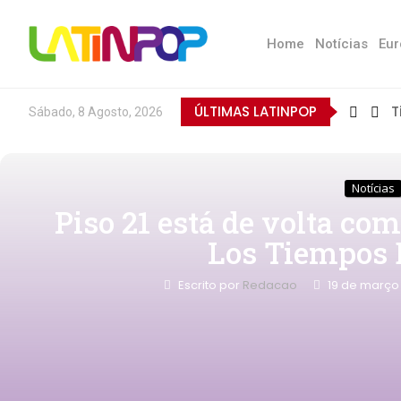
Home
Notícias
Eur
ÚLTIMAS LATINPOP
T
Sábado, 8 Agosto, 2026
Notícias
Piso 21 está de volta c
Los Tiempos 
Escrito por
Redacao
19 de março