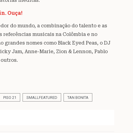
stórias inéditas.
in. Ouça!
edor do mundo, a combinação do talento e as
s referências musicais na Colômbia e no
tão grandes nomes como Black Eyed Peas, o DJ
Nicky Jam, Anne-Marie, Zion & Lennon, Pablo
 outros.
PISO 21
SMALLFEATURED
TAN BONITA