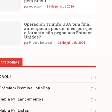
pelo Brasil
por
redacao
31 de julho de 2026
Operación Triunfo USA tem final
antecipada após um mês: por que
o formato não pegou nos Estados
Unidos?
por
Priscila Bertozzi
31 de julho de 2026
ATEGORIAS
(2)
DAQUI
(1)
Prêmios>Prêmios LatinPop
(1)
Habla Pri|Lançamentos
(1)
Habla Pri|Listas