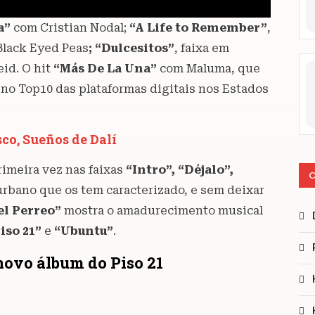
a”
com Cristian Nodal;
“A Life to Remember”
,
Black Eyed Peas
; “Dulcesitos”
, faixa em
id. O hit
“Más De La Una”
com Maluma, que
 no Top10 das plataformas digitais nos Estados
co, Sueños de Dalí
imeira vez nas faixas
“Intro”, “Déjalo”,
C
rbano que os tem caracterizado, e sem deixar
el Perreo”
mostra o amadurecimento musical
iso 21”
e
“Ubuntu”
.
novo álbum do Piso 21