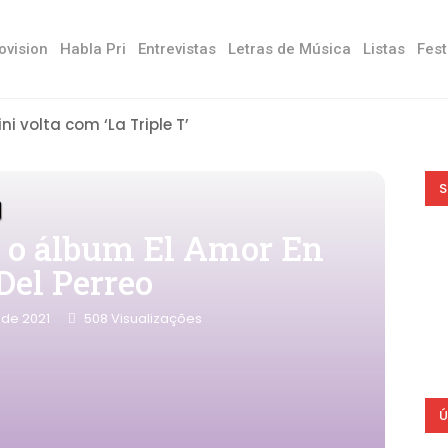
ovision
Habla Pri
Entrevistas
Letras de Música
Listas
Fest
ini volta com ‘La Triple T’
S
om o álbum El Amor En
Del Perreo
 de 2021
508
Visualizações
Ú