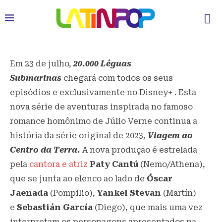
Em 23 de julho,
20.000 Léguas
Submarinas
chegará com todos os seus
episódios e exclusivamente no Disney+ . Esta
nova série de aventuras inspirada no famoso
romance homônimo de Júlio Verne continua a
história da série original de 2023,
Viagem ao
Centro da Terra.
A nova produção é estrelada
pela
cantora e atriz
Paty Cantú
(Nemo/Athena),
que se junta ao elenco ao lado de
Óscar
Jaenada
(Pompilio),
Yankel Stevan
(Martín)
e
Sebastián García
(Diego), que mais uma vez
interpretam os personagens apresentados na