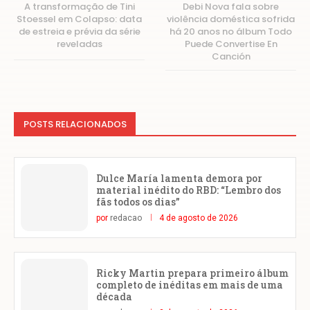
A transformação de Tini
Debi Nova fala sobre
Stoessel em Colapso: data
violência doméstica sofrida
de estreia e prévia da série
há 20 anos no álbum Todo
reveladas
Puede Convertise En
Canción
POSTS RELACIONADOS
Dulce María lamenta demora por
material inédito do RBD: “Lembro dos
fãs todos os dias”
por
redacao
4 de agosto de 2026
Ricky Martin prepara primeiro álbum
completo de inéditas em mais de uma
década