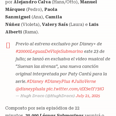
por
Alejandro Calva
(Hans/Otto),
Manuel
Márquez
(Pedro),
Paola
Sanmiguel
(Ana),
Camila
Núñez
(Violeta),
Valery Saís
(Laura) e
Luis
Alberti
(Rama).
Previo al estreno exclusivo por Disney+ de
#20000LeguasDeViajeSubmarino
este 23 de
julio; se lanzó en exclusiva el video musical de
“Suenan las sirenas”, una nueva canción
original interpretada por Paty Cantú para la
serie.
#Disney
#DisneyPlus
#JulioVerne
@disneyplusla
pic.twitter.com/dX9eiY73iG
— Hugh Draco (@HughDraco)
July 21, 2025
Composto por seis episódios de 22
minutos,
20.000 Léguas Submarinas
reunirá o