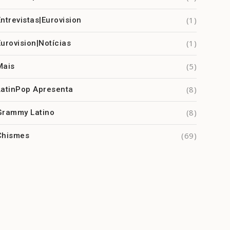
(1)
Entrevistas|Eurovision
(1)
Eurovision|Notícias
(5)
Mais
(8)
LatinPop Apresenta
(8)
Grammy Latino
(69)
Chismes