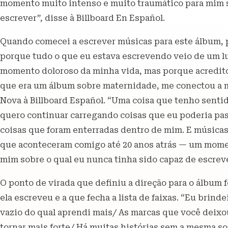
momento muito intenso e muito traumático para mim s
escrever”, disse à Billboard En Español.
Quando comecei a escrever músicas para este álbum,
porque tudo o que eu estava escrevendo veio de um l
momento doloroso da minha vida, mas porque acredito q
que era um álbum sobre maternidade, me conectou a m
Nova à Billboard Español. “Uma coisa que tenho senti
quero continuar carregando coisas que eu poderia pass
coisas que foram enterradas dentro de mim. E música
que aconteceram comigo até 20 anos atrás — um mome
mim sobre o qual eu nunca tinha sido capaz de escreve
O ponto de virada que definiu a direção para o álbum fo
ela escreveu e a que fecha a lista de faixas. “Eu brind
vazio do qual aprendi mais/ As marcas que você deixo
tornar mais forte/ Há muitas histórias sem a mesma s