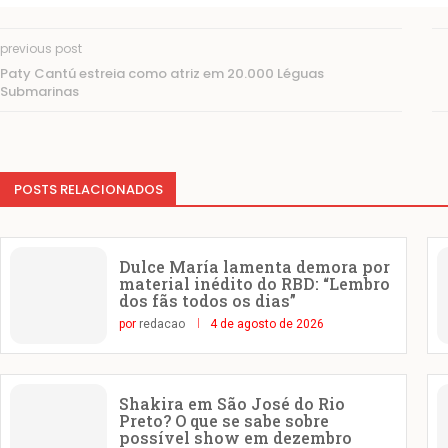
previous post
Paty Cantú estreia como atriz em 20.000 Léguas
Submarinas
POSTS RELACIONADOS
Dulce María lamenta demora por
material inédito do RBD: “Lembro
dos fãs todos os dias”
por
redacao
4 de agosto de 2026
Shakira em São José do Rio
Preto? O que se sabe sobre
possível show em dezembro