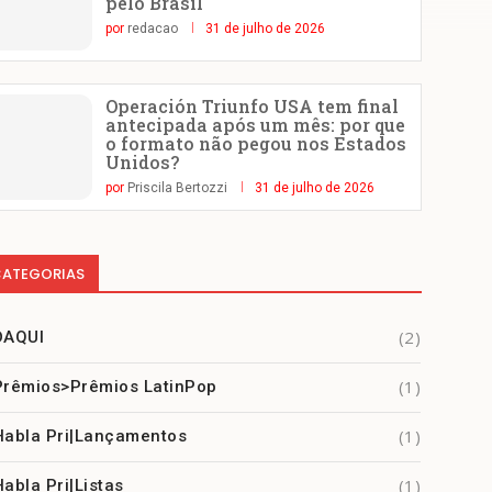
pelo Brasil
por
redacao
31 de julho de 2026
Operación Triunfo USA tem final
antecipada após um mês: por que
o formato não pegou nos Estados
Unidos?
por
Priscila Bertozzi
31 de julho de 2026
ATEGORIAS
(2)
DAQUI
(1)
Prêmios>Prêmios LatinPop
(1)
Habla Pri|Lançamentos
(1)
Habla Pri|Listas