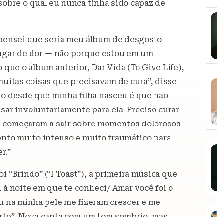
obre o qual eu nunca tinha sido capaz de
 pensei que seria meu álbum de desgosto
ugar de dor — não porque estou em um
ue o álbum anterior, Dar Vida (To Give Life),
uitas coisas que precisavam de cura”, disse
do desde que minha filha nasceu é que não
ar involuntariamente para ela. Preciso curar
s começaram a sair sobre momentos dolorosos
nto muito intenso e muito traumático para
r.”
i “Brindo” (“I Toast”), a primeira música que
ei à noite em que te conheci/ Amar você foi o
u na minha pele me fizeram crescer e me
orte”, Nova canta com um tom sombrio, mas