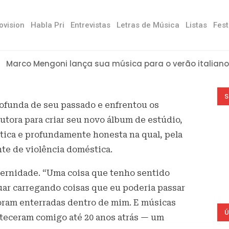
ovision
Habla Pri
Entrevistas
Letras de Música
Listas
Fest
Marco Mengoni lança sua música para o verão italiano 
Bad Bunny mescla ritmos no novo álbum ‘Verano sin ti’
Ex confirma ruptura e revela relacionamento aberto 
Quem é Luna Passos, a modelo brasileira que conquistou
Tini anuncia separação de Rodrigo de Paul
Novas denúncias afetam Ethan Torchio, baterista do 
Damiano David e Dove Cameron estão namorando
Escolha de Fedez para Sanremo enfurece Chiara Ferragn
Laura Pausini: “Anime Parallele é sobre diversidade e re
ANGEL22 promove Anillo, fala das comparações com CNC
O TOP 10 latino de músicas com temática LGBTQIA+
S
rofunda de seu passado e enfrentou os
tora para criar seu novo álbum de estúdio,
ica e profundamente honesta na qual, pela
te de violência doméstica.
aternidade. “Uma coisa que tenho sentido
uar carregando coisas que eu poderia passar
foram enterradas dentro de mim. E músicas
Ú
teceram comigo até 20 anos atrás — um