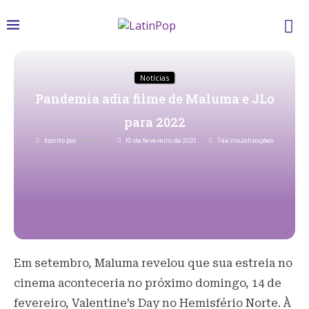
Notícias
Pandemia adia filme de Maluma e JLo
para 2022
Escrito por
Redacao
10 de fevereiro de 2021
744
Visualizações
Em setembro, Maluma revelou que sua estreia no
cinema aconteceria no próximo domingo, 14 de
fevereiro, Valentine’s Day no Hemisfério Norte. À