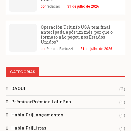
por
redacao
31 de julho de 2026
Operación Triunfo USA tem final
antecipada após um mês: por que o
formato não pegou nos Estados
Unidos?
por
Priscila Bertozzi
31 de julho de 2026
CATEGORIAS
(2)
DAQUI
(1)
Prêmios>Prêmios LatinPop
(1)
Habla Pri|Lançamentos
(1)
Habla Pri|Listas