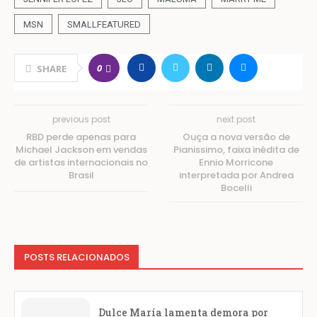
MSN
SMALLFEATURED
0
SHARE
previous post
next post
RBD perde apenas para
Ouça a nova versão de
Michael Jackson em vendas
Pianissimo, faixa inédita de
de artistas internacionais no
Ennio Morricone
Brasil
interpretada por Andrea
Bocelli
POSTS RELACIONADOS
Dulce María lamenta demora por