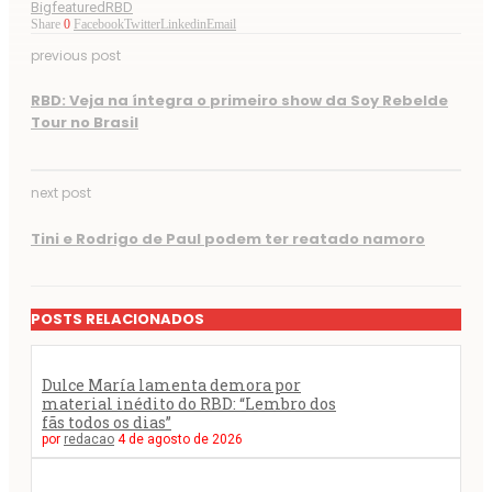
Bigfeatured
RBD
Share
0
Facebook
Twitter
Linkedin
Email
previous post
RBD: Veja na íntegra o primeiro show da Soy Rebelde
Tour no Brasil
next post
Tini e Rodrigo de Paul podem ter reatado namoro
POSTS RELACIONADOS
Dulce María lamenta demora por
material inédito do RBD: “Lembro dos
fãs todos os dias”
por
redacao
4 de agosto de 2026