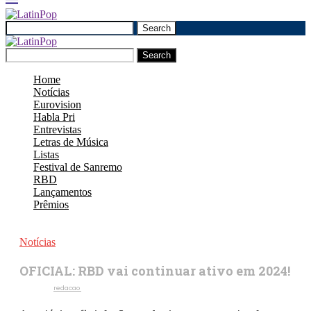
Search
Search
Home
Notícias
Eurovision
Habla Pri
Entrevistas
Letras de Música
Listas
Festival de Sanremo
RBD
Lançamentos
Prêmios
Notícias
OFICIAL: RBD vai continuar ativo em 2024!
Escrito por
redacao
11 de novembro de 2023
1,2K
Visualizações