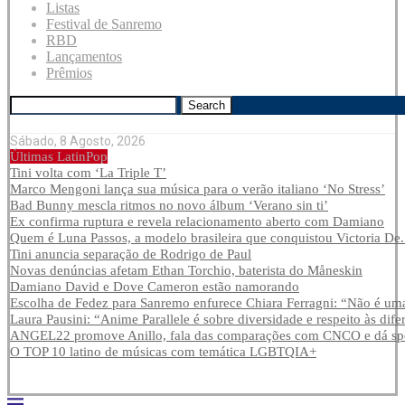
Listas
Festival de Sanremo
RBD
Lançamentos
Prêmios
Search
Sábado, 8 Agosto, 2026
Últimas LatinPop
Tini volta com ‘La Triple T’
Marco Mengoni lança sua música para o verão italiano ‘No Stress’
Bad Bunny mescla ritmos no novo álbum ‘Verano sin ti’
Ex confirma ruptura e revela relacionamento aberto com Damiano
Quem é Luna Passos, a modelo brasileira que conquistou Victoria De.
Tini anuncia separação de Rodrigo de Paul
Novas denúncias afetam Ethan Torchio, baterista do Måneskin
Damiano David e Dove Cameron estão namorando
Escolha de Fedez para Sanremo enfurece Chiara Ferragni: “Não é uma
Laura Pausini: “Anime Parallele é sobre diversidade e respeito às dife
ANGEL22 promove Anillo, fala das comparações com CNCO e dá spoi
O TOP 10 latino de músicas com temática LGBTQIA+