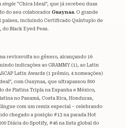
u
single
“Chica Ideal”, que já recebeu duas
ado do seu colaborador
Guaynaa
. O grande
 países, incluindo Certificado Quíntuplo de
, do Black Eyed Peas.
ma reviravolta no gênero, alcançando 16
luindo indicações ao GRAMMY (1), ao Latin
 ASCAP Latin Awards (1 prêmio, 4 nomeações)
Ideal”, com Guaynaa, que ultrapassou 800
o de Platina Tripla na Espanha e México,
Platina no Panamá, Costa Rica, Honduras,
língue com um remix especial – celebrando
endo chegado a posição #13 na parada Hot
0 Diária do Spotify, #46 na lista global do