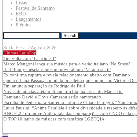
Listas
Festival de Sanremo
RBD
Lançamentos
Prêmios
Search
Sexta-Feira, 7 Agosto, 2026
Últimas LatinPop
Tini volta com ‘La Triple T’
Marco Mengoni lança sua música para o verão italiano ‘No Stress’
Bad Bunny mescla ritmos no novo álbum ‘Verano sin ti’
Ex confirma ruptura e revela relacionamento aberto com Damiano
Quem é Luna Passos, a modelo brasileira que conquistou Victoria De.
Tini anuncia separação de Rodrigo de Paul
Novas denúncias afetam Ethan Torchio, baterista do Måneskin
Damiano David e Dove Cameron estão namorando
Escolha de Fedez para Sanremo enfurece Chiara Ferragni: “Não é uma
Laura Pausini: “Anime Parallele é sobre diversidade e respeito às dife
ANGEL22 promove Anillo, fala das comparações com CNCO e dá spoi
O TOP 10 latino de músicas com temática LGBTQIA+