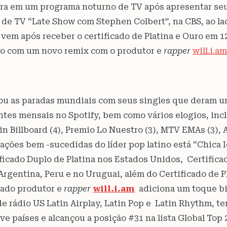
atra em um programa noturno de TV após apresentar se
a de TV “Late Show com Stephen Colbert”, na CBS, ao l
em após receber o certificado de Platina e Ouro em 12
unto com um novo remix com o produtor e
rapper
will.i.am
erou as paradas mundiais com seus singles que deram u
ntes mensais no Spotify, bem como vários elogios, inc
n Billboard (4), Premio Lo Nuestro (3), MTV EMAs (3),
rações bem -sucedidas do líder pop latino está “Chica 
icado Duplo de Platina nos Estados Unidos, Certificad
 Argentina, Peru e no Uruguai, além do Certificado de 
mado produtor e
rapper
will.i.am
adiciona um toque bi
e rádio US Latin Airplay, Latin Pop e Latin Rhythm, t
 países e alcançou a posição #31 na lista Global Top 20