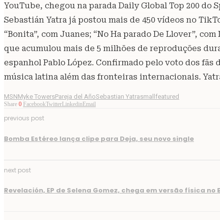
YouTube, chegou na parada Daily Global Top 200 do Spot
Sebastián Yatra já postou mais de 450 vídeos no TikT
“Bonita”, com Juanes; “No Ha parado De Llover”, com 
que acumulou mais de 5 milhões de reproduções dura
espanhol Pablo López. Confirmado pelo voto dos fãs da
música latina além das fronteiras internacionais. Yatr
MSN
Myke Towers
Pareja del Año
Sebastian Yatra
smallfeatured
Share
0
Facebook
Twitter
Linkedin
Email
previous post
Bomba Estéreo lança clipe para Deja, seu novo single
next post
Revelación, EP de Selena Gomez, chega em versão física no B