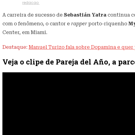
21 de abril de 2021
362
Visualizações
Escrito por
redacao
A carreira de sucesso de
Sebastián Yatra
continua c
com o fenômeno, o cantor e
rapper
porto-riquenho
My
Center, em Miami.
Destaque:
Manuel Turizo fala sobre Dopamina e quer 
Veja o clipe de Pareja del Año, a pa