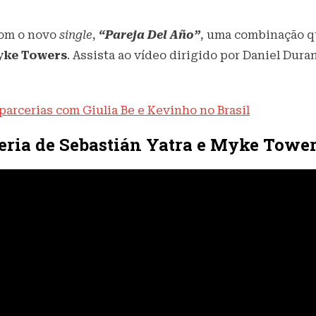
om o novo
single
,
“Pareja Del Año”
, uma combinação q
ke Towers
. Assista ao vídeo dirigido por Daniel Dur
parcerias com Giulia Be e Kevinho no Brasil
rceria de Sebastián Yatra e Myke Towe