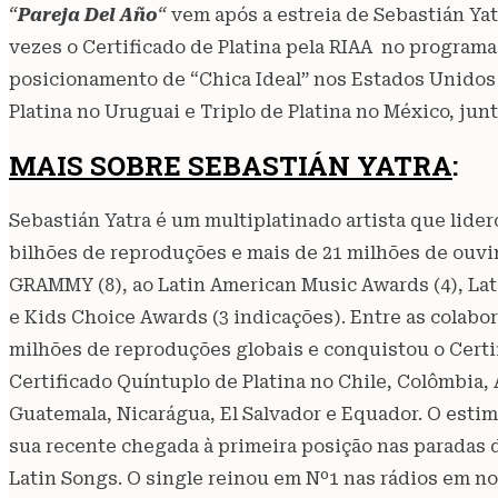
“
Pareja Del Año
“
vem após a estreia de Sebastián Y
vezes o Certificado de Platina pela RIAA no program
posicionamento de “Chica Ideal” nos Estados Unidos v
Platina no Uruguai e Triplo de Platina no México, j
MAIS SOBRE SEBASTIÁN YATRA
:
Sebastián Yatra é um multiplatinado artista que lid
bilhões de reproduções e mais de 21 milhões de ouvi
GRAMMY (8), ao Latin American Music Awards (4), Lati
e Kids Choice Awards (3 indicações). Entre as colabo
milhões de reproduções globais e conquistou o Certif
Certificado Quíntuplo de Platina no Chile, Colômbia,
Guatemala, Nicarágua, El Salvador e Equador. O esti
sua recente chegada à primeira posição nas paradas d
Latin Songs. O single reinou em Nº1 nas rádios em nove