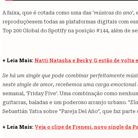
A faixa, que é cotada como uma das ‘
músicas do ano’
,
reproduçõesem todas as plataformas digitais com es
Top 200 Global do Spotify na posição #144, além de s
+ Leia Mais:
Natti Natasha e Becky G estão de volta
Se há um single que pode combinar perfeitamente músic
neste single de amor, recebemos uma carga emocional 
semanal, ‘Friday Five’. Uma combinação como nenhuma
guitarras, baladas e um poderoso arranjo urbano.
“El
Sebastián Yatra sobre “Pareja Del Año”, que faz parte 
+ Leia Mais:
Veja o clipe de Frenesí, novo single da