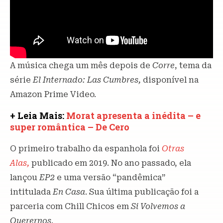
A música chega um mês depois de
Corre
, tema da
série
El Internado: Las Cumbres,
disponível na
Amazon Prime Video.
+ Leia Mais:
Morat apresenta a inédita – e
super romântica – De Cero
O primeiro trabalho da espanhola foi
Otras
Alas,
publicado em 2019. No ano passado, ela
lançou
EP2
e uma versão “pandêmica”
intitulada
En Casa
. Sua última publicação foi a
parceria com Chill Chicos em
Si Volvemos a
Querernos
.