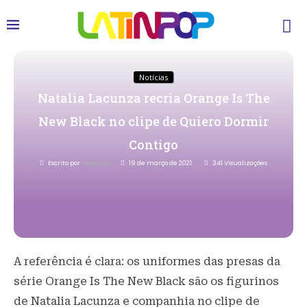
Notícias
Natalia Lacunza recria Orange Is The
New Black no clipe de Quiero Dormir
Contigo
Escrito por
Redacao
19 de março de 2021
341
Visualizações
A referência é clara: os uniformes das presas da
série Orange Is The New Black são os figurinos
de Natalia Lacunza e companhia no clipe de