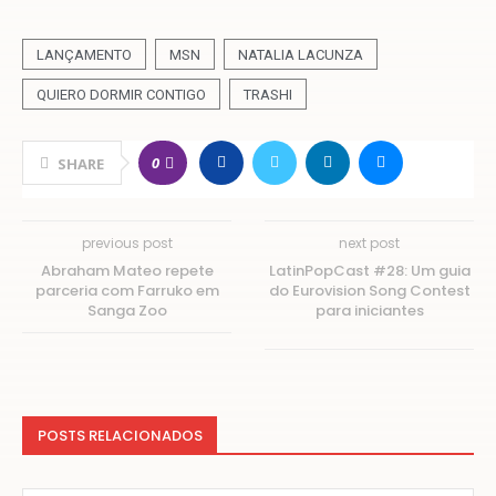
LANÇAMENTO
MSN
NATALIA LACUNZA
QUIERO DORMIR CONTIGO
TRASHI
0
SHARE
previous post
next post
Abraham Mateo repete
LatinPopCast #28: Um guia
parceria com Farruko em
do Eurovision Song Contest
Sanga Zoo
para iniciantes
POSTS RELACIONADOS