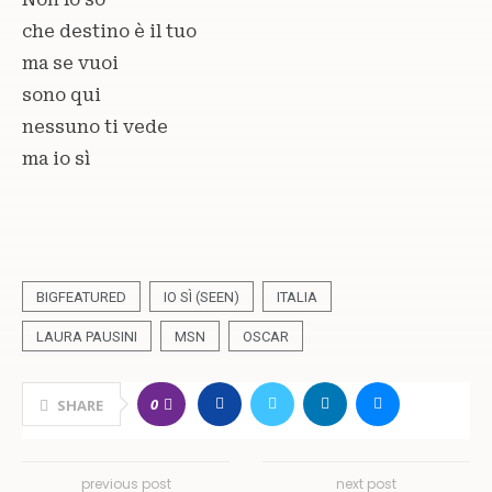
che destino è il tuo
ma se vuoi
sono qui
nessuno ti vede
ma io sì
BIGFEATURED
IO SÌ (SEEN)
ITALIA
LAURA PAUSINI
MSN
OSCAR
0
SHARE
previous post
next post