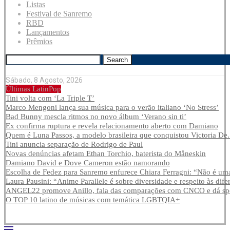
Listas
Festival de Sanremo
RBD
Lançamentos
Prêmios
Search
Sábado, 8 Agosto, 2026
Últimas LatinPop
Tini volta com ‘La Triple T’
Marco Mengoni lança sua música para o verão italiano ‘No Stress’
Bad Bunny mescla ritmos no novo álbum ‘Verano sin ti’
Ex confirma ruptura e revela relacionamento aberto com Damiano
Quem é Luna Passos, a modelo brasileira que conquistou Victoria De.
Tini anuncia separação de Rodrigo de Paul
Novas denúncias afetam Ethan Torchio, baterista do Måneskin
Damiano David e Dove Cameron estão namorando
Escolha de Fedez para Sanremo enfurece Chiara Ferragni: “Não é uma
Laura Pausini: “Anime Parallele é sobre diversidade e respeito às dife
ANGEL22 promove Anillo, fala das comparações com CNCO e dá spoi
O TOP 10 latino de músicas com temática LGBTQIA+