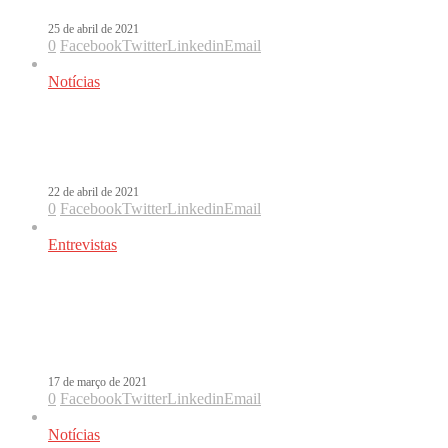
25 de abril de 2021
0
Facebook
Twitter
Linkedin
Email
Notícias
Às vésperas do Oscar, Laura Pausini
estreia remix de Io Sì
22 de abril de 2021
0
Facebook
Twitter
Linkedin
Email
Entrevistas
Novo álbum, Io Sì, Oscar, Sanremo e
pandemia: Laura Pausini abre o
coração em coletiva de imprensa
17 de março de 2021
0
Facebook
Twitter
Linkedin
Email
Notícias