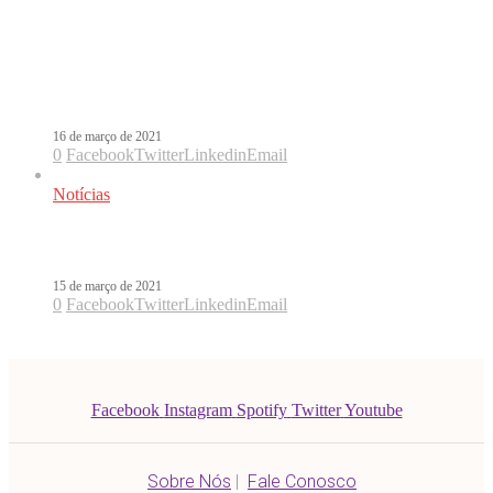
Na expectativa pelo Oscar, Laura
Pausini revela início da produção do
novo disco
16 de março de 2021
0
Facebook
Twitter
Linkedin
Email
Notícias
Laura Pausini é indicada ao Oscar
15 de março de 2021
0
Facebook
Twitter
Linkedin
Email
Facebook
Instagram
Spotify
Twitter
Youtube
Sobre Nós
|
Fale Conosco