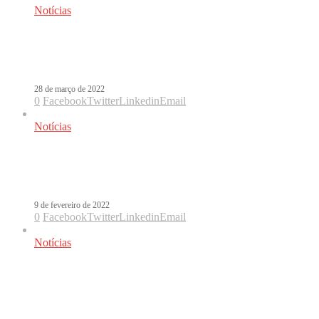
Notícias
Billie Eilish tira de Sebastián Yatra o
sonho do Oscar
28 de março de 2022
0
Facebook
Twitter
Linkedin
Email
Notícias
Sebastián Yatra está indicado ao
Oscar 2022
9 de fevereiro de 2022
0
Facebook
Twitter
Linkedin
Email
Notícias
Em decisão surpreendente, Laura
Pausini não leva o Oscar com Io Sì
(Seen)