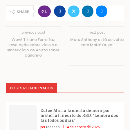
0
SHARE
previous post
next post
Wow! Tiziano Ferro faz
Marc Anthony está de volta
revelação sobre vício e o
com Mala! Ouça!
sincericídio de Anitta sobre
bailarino
POSTS RELACIONADOS
Dulce María lamenta demora por
material inédito do RBD: “Lembro dos
fãs todos os dias”
por
redacao
4 de agosto de 2026