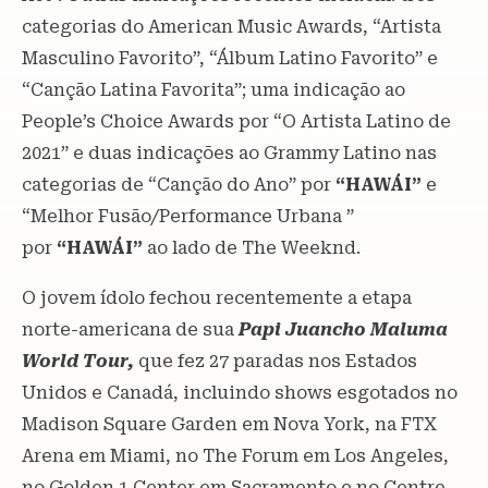
categorias do American Music Awards, “Artista
Masculino Favorito”, “Álbum Latino Favorito” e
“Canção Latina Favorita”; uma indicação ao
People’s Choice Awards por “O Artista Latino de
2021” e duas indicações ao Grammy Latino nas
categorias de “Canção do Ano” por
“HAWÁI”
e
“Melhor Fusão/Performance Urbana ”
por
“HAWÁI”
ao lado de The Weeknd.
O jovem ídolo fechou recentemente a etapa
norte-americana de sua
Papi Juancho Maluma
World Tour,
que fez 27 paradas nos Estados
Unidos e Canadá, incluindo shows esgotados no
Madison Square Garden em Nova York, na FTX
Arena em Miami, no The Forum em Los Angeles,
no Golden 1 Center em Sacramento e no Centre