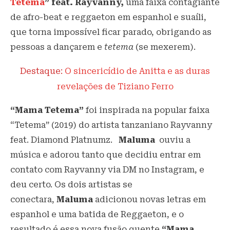
Tetema
” feat. Rayvanny,
uma faixa contagiante
de afro-beat e reggaeton em espanhol e suaíli,
que torna impossível ficar parado, obrigando as
pessoas a dançarem e
tetema
(se mexerem).
Destaque:
O sincericídio de Anitta e as duras
revelações de Tiziano Ferro
“Mama Tetema”
foi inspirada na popular faixa
“Tetema” (2019) do artista tanzaniano Rayvanny
feat. Diamond Platnumz.
Maluma
ouviu a
música e adorou tanto que decidiu entrar em
contato com Rayvanny via DM no Instagram, e
deu certo. Os dois artistas se
conectara,
Maluma
adicionou novas letras em
espanhol e uma batida de Reggaeton, e o
resultado é essa nova fusão quente
“Mama