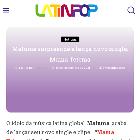
Notícias
Maluma surpreende e lança novo single:
Mama Tetema
Escrito por
Redacao
13 de novembro de 2021
826
Visualizações
O ídolo da música latina global
Maluma
acaba
de lançar seu novo single e clipe,
“
Mama