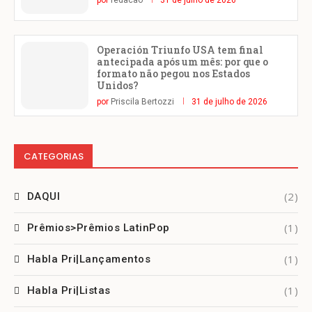
por
redacao
31 de julho de 2026
Operación Triunfo USA tem final
antecipada após um mês: por que o
formato não pegou nos Estados
Unidos?
por
Priscila Bertozzi
31 de julho de 2026
CATEGORIAS
(2)
DAQUI
(1)
Prêmios>Prêmios LatinPop
(1)
Habla Pri|Lançamentos
(1)
Habla Pri|Listas