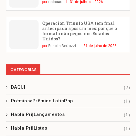
por
redacao
31 de julho de 2026
Operación Triunfo USA tem final
antecipada após um mês: por que o
formato não pegou nos Estados
Unidos?
por
Priscila Bertozzi
31 de julho de 2026
CATEGORIAS
(2)
DAQUI
(1)
Prêmios>Prêmios LatinPop
(1)
Habla Pri|Lançamentos
(1)
Habla Pri|Listas