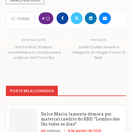
SMALLFEATURED
0
SHARE
previous post
next post
Anitta feat Shakira:
Justin Quiles revela a
colombiana é cotada para
chegada do single Como Si
o álbum Girl From Rio
Nah
POSTS RELACIONADOS
Dulce María lamenta demora por
material inédito do RBD: “Lembro dos
fãs todos os dias”
por
redacao
4 de agosto de 2026