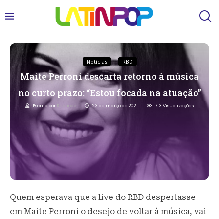
Notícias
RBD
Maite Perroni descarta retorno à música
no curto prazo: “Estou focada na atuação”
Escrito por
Redacao
23 de março de 2021
713
Visualizações
Quem esperava que a live do RBD despertasse
em Maite Perroni o desejo de voltar à música, vai