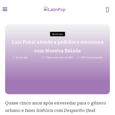
Notícias
Luis Fonsi atende a pedidos e emociona
com Nuestra Balada
Escrito por
Redacao
5 de novembro de 2021
569
Visualizações
Quase cinco anos após enveredar para o gênero
urbano e fazer história com
Despacito
(feat