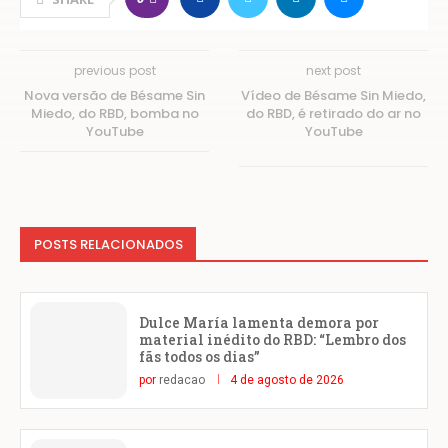
previous post
next post
Nova versão de Bésame Sin
Vídeo de Bésame Sin Miedo,
Miedo, do RBD, bomba no
do RBD, é retirado do ar no
YouTube
YouTube
POSTS RELACIONADOS
Dulce María lamenta demora por
material inédito do RBD: “Lembro dos
fãs todos os dias”
por
redacao
4 de agosto de 2026