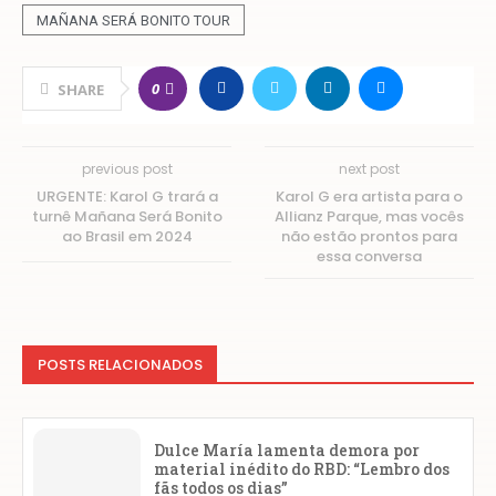
MAÑANA SERÁ BONITO TOUR
0
SHARE
previous post
next post
URGENTE: Karol G trará a
Karol G era artista para o
turnê Mañana Será Bonito
Allianz Parque, mas vocês
ao Brasil em 2024
não estão prontos para
essa conversa
POSTS RELACIONADOS
Dulce María lamenta demora por
material inédito do RBD: “Lembro dos
fãs todos os dias”