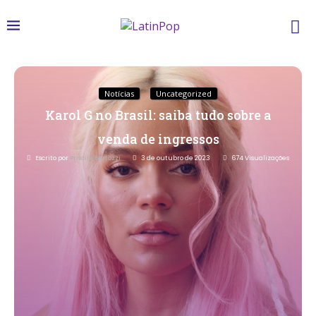
Notícias
Uncategorized
Karol G no Brasil: saiba tudo sobre a
venda de ingressos
Escrito por
Priscila Bertozzi
3 de outubro de 2023
674
Visualizações