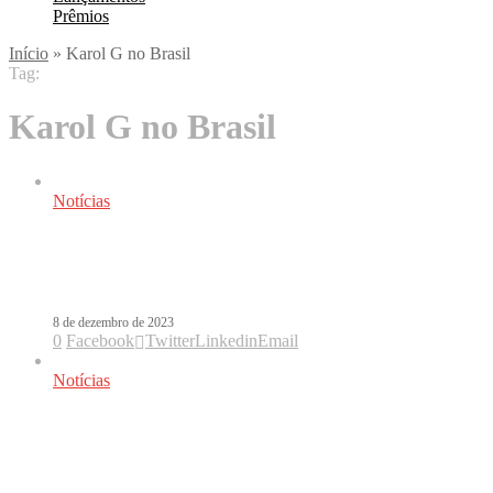
Prêmios
Início
»
Karol G no Brasil
Tag:
Karol G no Brasil
Notícias
Karol G no Brasil: os bastidores da
mudança de data e local do show
8 de dezembro de 2023
0
Facebook
Twitter
Linkedin
Email
Notícias
Louis Tomlinson deve mudar data da
Karol G no Brasil