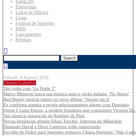
Habla Pri
Entrevistas
Letras de Música
Listas
Festival de Sanremo
RBD
Lançamentos
Prêmios
Search
Sábado, 8 Agosto, 2026
Últimas LatinPop
Tini volta com ‘La Triple T’
Marco Mengoni lança sua música para o verão italiano ‘No Stress’
Bad Bunny mescla ritmos no novo álbum ‘Verano sin ti’
Ex confirma ruptura e revela relacionamento aberto com Damiano
Quem é Luna Passos, a modelo brasileira que conquistou Victoria De.
Tini anuncia separação de Rodrigo de Paul
Novas denúncias afetam Ethan Torchio, baterista do Måneskin
Damiano David e Dove Cameron estão namorando
Escolha de Fedez para Sanremo enfurece Chiara Ferragni: “Não é uma