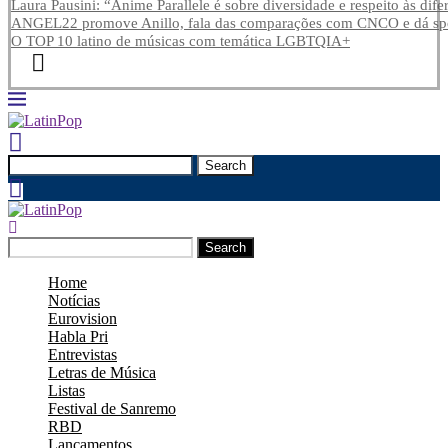
Laura Pausini: “Anime Parallele é sobre diversidade e respeito às dife
ANGEL22 promove Anillo, fala das comparações com CNCO e dá spoi
O TOP 10 latino de músicas com temática LGBTQIA+
Search
Search
Home
Notícias
Eurovision
Habla Pri
Entrevistas
Letras de Música
Listas
Festival de Sanremo
RBD
Lançamentos