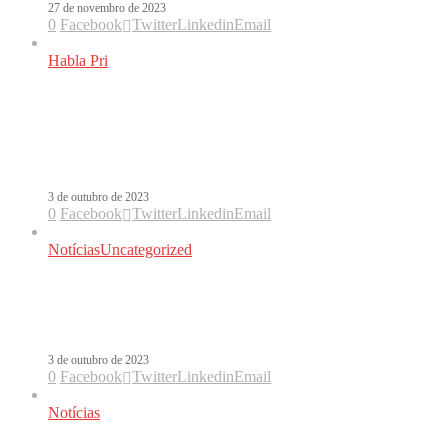
27 de novembro de 2023
0
Facebook
Twitter
Linkedin
Email
Habla Pri
Karol G era artista para o Allianz
Parque, mas vocês não estão prontos
para essa conversa
3 de outubro de 2023
0
Facebook
Twitter
Linkedin
Email
Notícias
Uncategorized
Karol G no Brasil: saiba tudo sobre a
venda de ingressos
3 de outubro de 2023
0
Facebook
Twitter
Linkedin
Email
Notícias