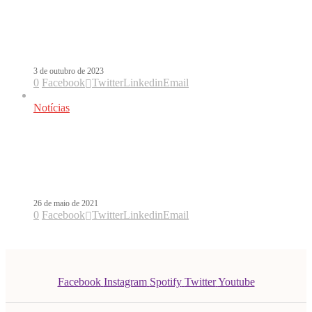
URGENTE: Karol G trará a turnê
Mañana Será Bonito ao Brasil em
2024
3 de outubro de 2023
0
Facebook
Twitter
Linkedin
Email
Notícias
KG1506, novo álbum da Karol G,
chega ao Brasil em edição física nesta
sexta-feira
26 de maio de 2021
0
Facebook
Twitter
Linkedin
Email
Facebook
Instagram
Spotify
Twitter
Youtube