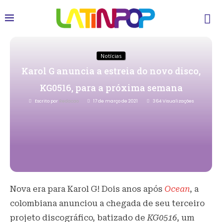
Notícias
Karol G anuncia a estreia do novo disco,
KG0516, para a próxima semana
Escrito por
Redacao
17 de março de 2021
364
Visualizações
Nova era para Karol G! Dois anos após
Ocean
, a
colombiana anunciou a chegada de seu terceiro
projeto discográfico, batizado de
KG0516
, um