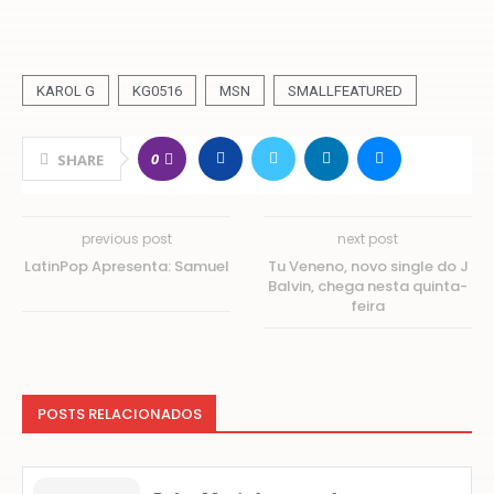
KAROL G
KG0516
MSN
SMALLFEATURED
0
SHARE
previous post
next post
LatinPop Apresenta: Samuel
Tu Veneno, novo single do J
Balvin, chega nesta quinta-
feira
POSTS RELACIONADOS