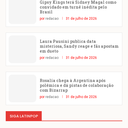
Gipsy Kings terá Sidney Magal como
convidado em turnê inédita pelo
Brasil
por
redacao
31 de julho de 2026
Laura Pausini publica data
misteriosa, Sandy reage e fãs apostam
em dueto
por
redacao
31 de julho de 2026
Rosalía chega à Argentina após
polêmica e dá pistas de colaboração
com Bizarrap
por
redacao
31 de julho de 2026
SIGA LATINPOP