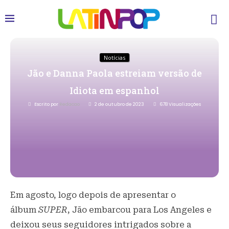
Notícias
Jão e Danna Paola estreiam versão de
Idiota em espanhol
Escrito por
Redacao
2 de outubro de 2023
678
Visualizações
Em agosto, logo depois de apresentar o
álbum
SUPER
, Jão embarcou para Los Angeles e
deixou seus seguidores intrigados sobre a