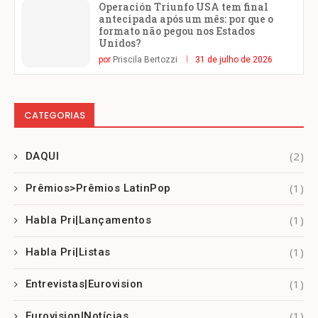
Operación Triunfo USA tem final
antecipada após um mês: por que o
formato não pegou nos Estados
Unidos?
por
Priscila Bertozzi
31 de julho de 2026
CATEGORIAS
(2)
DAQUI
(1)
Prêmios>Prêmios LatinPop
(1)
Habla Pri|Lançamentos
(1)
Habla Pri|Listas
(1)
Entrevistas|Eurovision
(1)
Eurovision|Notícias