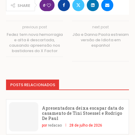
0
SHARE
previous post
next post
Fedez tem nova hemorragia
Jão e Danna Paola estreiam
e alta é descartada,
versão de Idiota em
causando apreensão nos
espanhol
bastidores do X Factor
POSTS RELACIONADOS
Apresentadora deixa escapar data do
casamento de Tini Stoessel e Rodrigo
De Paul
por
redacao
28 de julho de 2026