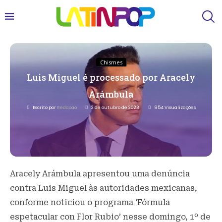
Chismes
Luis Miguel é processado por Aracely
Arámbula
Escrito por
Redacao
2 de outubro de 2023
954
Visualizações
Aracely Arámbula apresentou uma denúncia
contra Luis Miguel às autoridades mexicanas,
conforme noticiou o programa ‘Fórmula
espetacular con Flor Rubio’ nesse domingo, 1º de