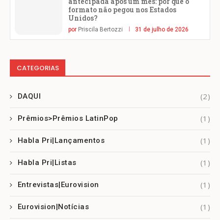
antecipada após um mês: por que o
formato não pegou nos Estados
Unidos?
por
Priscila Bertozzi
31 de julho de 2026
CATEGORIAS
(2)
DAQUI
(1)
Prêmios>Prêmios LatinPop
(1)
Habla Pri|Lançamentos
(1)
Habla Pri|Listas
(1)
Entrevistas|Eurovision
(1)
Eurovision|Notícias