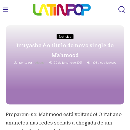
Notícias
Inuyasha é o título do novo single do
Mahmood
Escrito por
Redacao
29 de janeiro de 2021
408
Visualizações
Preparem-se: Mahmood está voltando! O italiano
anunciou nas redes sociais a chegada de um