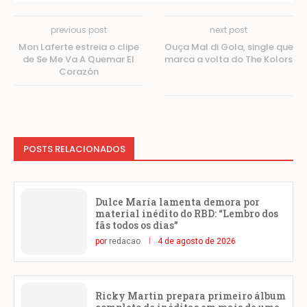
previous post
next post
Mon Laferte estreia o clipe
Ouça Mal di Gola, single que
de Se Me Va A Quemar El
marca a volta do The Kolors
Corazón
POSTS RELACIONADOS
Dulce María lamenta demora por
material inédito do RBD: “Lembro dos
fãs todos os dias”
por
redacao
4 de agosto de 2026
Ricky Martin prepara primeiro álbum