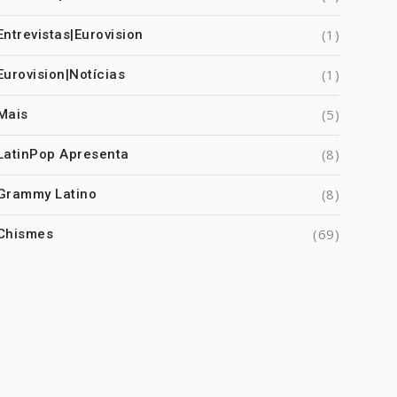
(1)
Entrevistas|Eurovision
(1)
Eurovision|Notícias
(5)
Mais
(8)
LatinPop Apresenta
(8)
Grammy Latino
(69)
Chismes