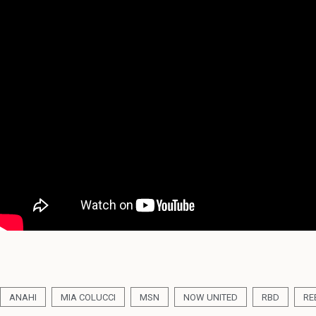
ANAHI
MIA COLUCCI
MSN
NOW UNITED
RBD
RE