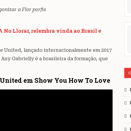
onizar a Flor porfis
No Llorar, relembra vinda ao Brasil e
ow United, lançado internacionalmente em 2017
Any Gabrielly é a brasileira da formação, que
C
w United em Show You How To Love