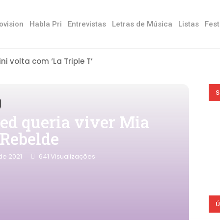
ovision
Habla Pri
Entrevistas
Letras de Música
Listas
Fest
ini volta com ‘La Triple T’
S
ed queria viver Mia
 Rebelde
de 2021
641
Visualizações
Ú