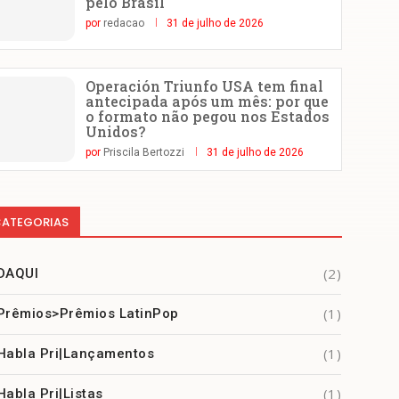
pelo Brasil
por
redacao
31 de julho de 2026
Operación Triunfo USA tem final
antecipada após um mês: por que
o formato não pegou nos Estados
Unidos?
por
Priscila Bertozzi
31 de julho de 2026
ATEGORIAS
(2)
DAQUI
(1)
Prêmios>Prêmios LatinPop
(1)
Habla Pri|Lançamentos
(1)
Habla Pri|Listas