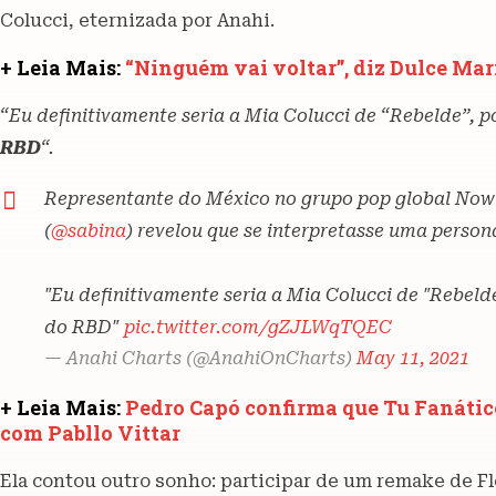
Colucci, eternizada por Anahi.
+ Leia Mais:
“Ninguém vai voltar”, diz Dulce Mar
“Eu definitivamente seria a Mia Colucci de “Rebelde”, p
RBD
“.
Representante do México no grupo pop global Now 
(
@sabina
) revelou que se interpretasse uma person
"Eu definitivamente seria a Mia Colucci de "Rebelde
do RBD"
pic.twitter.com/gZJLWqTQEC
— Anahi Charts (@AnahiOnCharts)
May 11, 2021
+ Leia Mais:
Pedro Capó confirma que Tu Fanático
com Pabllo Vittar
Ela contou outro sonho: participar de um remake de Flo