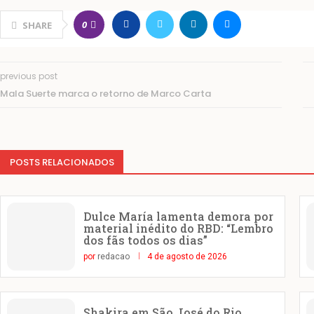
0
SHARE
previous post
Mala Suerte marca o retorno de Marco Carta
POSTS RELACIONADOS
Dulce María lamenta demora por
material inédito do RBD: “Lembro
dos fãs todos os dias”
por
redacao
4 de agosto de 2026
Shakira em São José do Rio