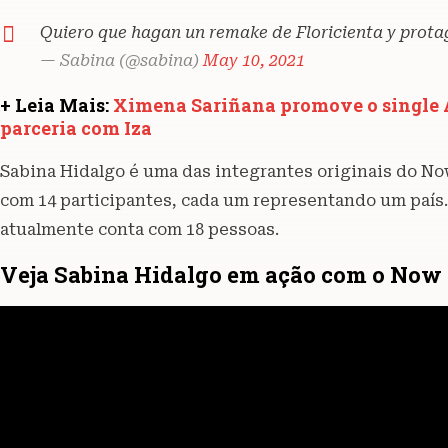
Quiero que hagan un remake de Floricienta y protag
— Sabina (@sabina)
May 10, 2021
+ Leia Mais:
Ximena Sariñana promove o single A 
parceria com Iza
Sabina Hidalgo é uma das integrantes originais do N
com 14 participantes, cada um representando um país. 
atualmente conta com 18 pessoas.
Veja Sabina Hidalgo em ação com o No