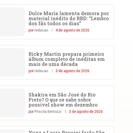
Dulce María lamenta demora por
material inédito do RBD: “Lembro
dos fãs todos os dias”
por
redacao
4 de agosto de 2026
Ricky Martin prepara primeiro
álbum completo de inéditas em
mais de uma década
por
redacao
3 de agosto de 2026
Shakira em São José do Rio
Preto? O que se sabe sobre
possível show em dezembro
por
Priscila Bertozzi
3 de agosto de 2026
Xuxa e Laura Pausini farão São