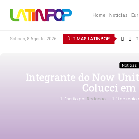
Home
Notícias
Eur
ÚLTIMAS LATINPOP
T
Sábado, 8 Agosto, 2026
Notícias
Integrante do Now Unit
Colucci em
Escrito por
Redacao
11 de maio 