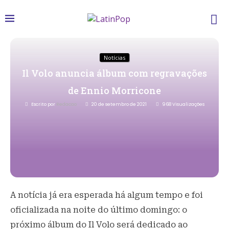
Notícias
Il Volo anuncia álbum com regravações
de Ennio Morricone
Escrito por
Redacao
20 de setembro de 2021
968
Visualizações
A notícia já era esperada há algum tempo e foi
oficializada na noite do último domingo: o
próximo álbum do Il Volo será dedicado ao