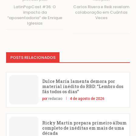
LatinPopCast #36: O
Carlos Rivera e Reik revelam
impacto da
colaboração em Cuántas
“aposentadoria” de Enrique
Veces
Iglesias
POSTS RELACIONADOS
Dulce María lamenta demora por
material inédito do RBD: “Lembro dos
fãs todos os dias”
por
redacao
4 de agosto de 2026
Ricky Martin prepara primeiro álbum
completo de inéditas em mais de uma
década