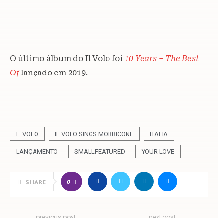
O último álbum do Il Volo foi
10 Years – The Best
Of
lançado em 2019.
IL VOLO
IL VOLO SINGS MORRICONE
ITALIA
LANÇAMENTO
SMALLFEATURED
YOUR LOVE
0
SHARE
previous post
next post