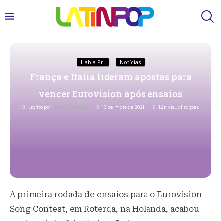
Habla Pri
Notícias
França e Itália lideram apostas para
vencer Eurovision após ensaios
Escrito por
Priscila Bertozzi
13 de maio de 2021
1,2K
Visualizações
A primeira rodada de ensaios para o Eurovision
Song Contest, em Roterdã, na Holanda, acabou