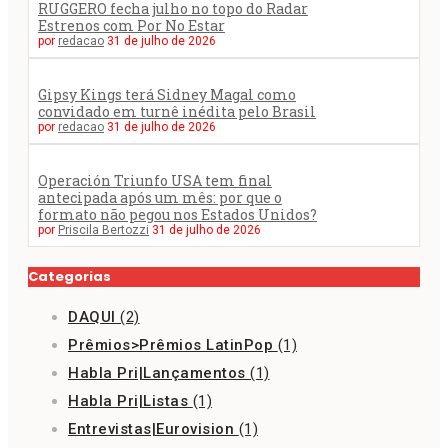
RUGGERO fecha julho no topo do Radar
Estrenos com Por No Estar
por
redacao
31 de julho de 2026
Gipsy Kings terá Sidney Magal como
convidado em turnê inédita pelo Brasil
por
redacao
31 de julho de 2026
Operación Triunfo USA tem final
antecipada após um mês: por que o
formato não pegou nos Estados Unidos?
por
Priscila Bertozzi
31 de julho de 2026
Categorias
DAQUI
(2)
Prêmios>Prêmios LatinPop
(1)
Habla Pri|Lançamentos
(1)
Habla Pri|Listas
(1)
Entrevistas|Eurovision
(1)