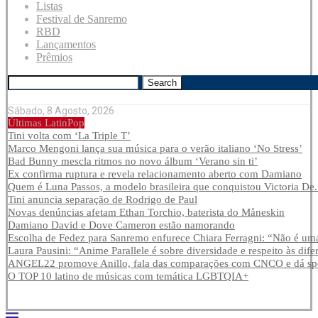
Listas
Festival de Sanremo
RBD
Lançamentos
Prêmios
Search
Sábado, 8 Agosto, 2026
Últimas LatinPop
Tini volta com ‘La Triple T’
Marco Mengoni lança sua música para o verão italiano ‘No Stress’
Bad Bunny mescla ritmos no novo álbum ‘Verano sin ti’
Ex confirma ruptura e revela relacionamento aberto com Damiano
Quem é Luna Passos, a modelo brasileira que conquistou Victoria De.
Tini anuncia separação de Rodrigo de Paul
Novas denúncias afetam Ethan Torchio, baterista do Måneskin
Damiano David e Dove Cameron estão namorando
Escolha de Fedez para Sanremo enfurece Chiara Ferragni: “Não é uma
Laura Pausini: “Anime Parallele é sobre diversidade e respeito às dife
ANGEL22 promove Anillo, fala das comparações com CNCO e dá spoi
O TOP 10 latino de músicas com temática LGBTQIA+