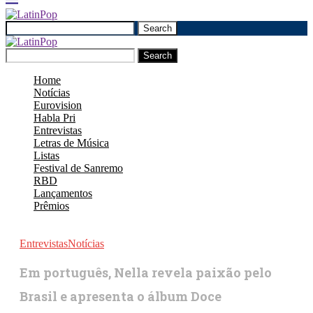
Search
Search
Home
Notícias
Eurovision
Habla Pri
Entrevistas
Letras de Música
Listas
Festival de Sanremo
RBD
Lançamentos
Prêmios
Entrevistas
Notícias
Em português, Nella revela paixão pelo
Brasil e apresenta o álbum Doce