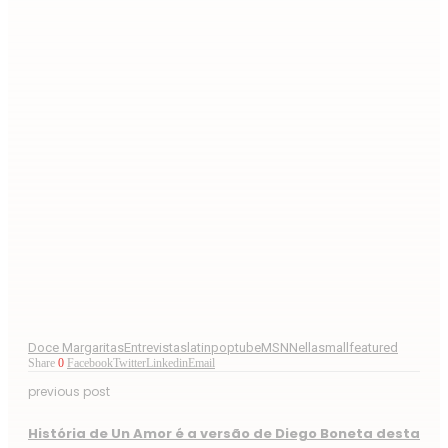
Doce Margaritas
Entrevistas
latinpoptube
MSN
Nella
smallfeatured
Share
0
Facebook
Twitter
Linkedin
Email
previous post
História de Un Amor é a versão de Diego Boneta desta