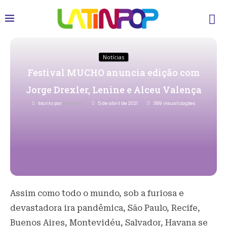
Notícias
Festival MUCHO anuncia edição com
Jorge Drexler, Lenine e Alceu Valença
Escrito por
Redacao
5 de abril de 2021
389
Visualizações
Assim como todo o mundo, sob a furiosa e
devastadora ira pandêmica, São Paulo, Recife,
Buenos Aires, Montevidéu, Salvador, Havana se