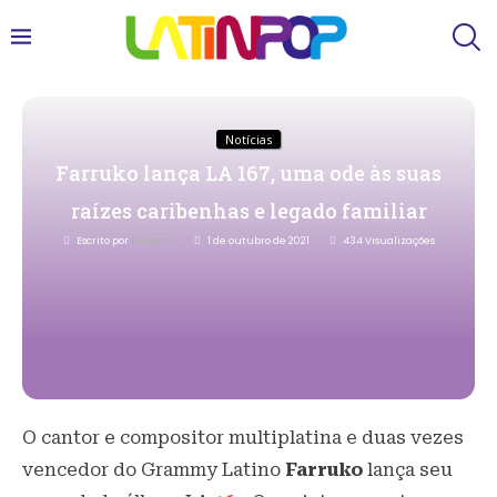
Notícias
Farruko lança LA 167, uma ode às suas
raízes caribenhas e legado familiar
Escrito por
Redacao
1 de outubro de 2021
434
Visualizações
O cantor e compositor multiplatina e duas vezes
vencedor do Grammy Latino
Farruko
lança seu