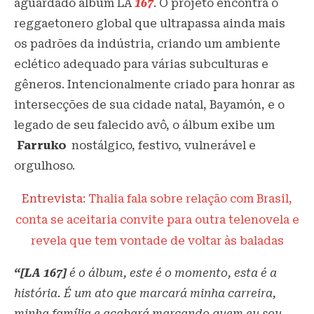
aguardado álbum LA
167
. O projeto encontra o
reggaetonero global que ultrapassa ainda mais
os padrões da indústria, criando um ambiente
eclético adequado para várias subculturas e
gêneros. Intencionalmente criado para honrar as
intersecções de sua cidade natal, Bayamón, e o
legado de seu falecido avô, o álbum exibe um
Farruko
nostálgico, festivo, vulnerável e
orgulhoso.
Entrevista:
Thalia fala sobre relação com Brasil,
conta se aceitaria convite para outra telenovela e
revela que tem vontade de voltar às baladas
“[LA 167]
é o álbum, este é o momento, esta é a
história. É um ato que marcará minha carreira,
minha família e acabará marcando quem eu sou