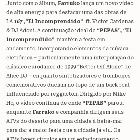
Junto com o álbum,
Farruko
lança um novo vídeo
de alta energia para destacar uma das obras de
LA
167
,
“El Incomprendido”
ft. Victor Cardenas
& DJ Adoni. A continuação ideal de
“PEPAS”, “El
Incomprendido”
mantém a festa em
andamento, incorporando elementos da música
eletrônica – particularmente uma interpolação do
clássico eurodance de 1999 “Better Off Alone” de
Alice DJ – enquanto sintetizadores e trombones
comemorativos duelam no topo de um backbeat
influenciado por reggaeton. Dirigido por Mike
Ho, o vídeo continua de onde
“PEPAS”
parou,
enquanto
Farruko
e companhia dirigem seus
ATVs do deserto para uma cidade à beira-mar
para dar a maior festa que a cidade já viu. Os
ATVs fazem círculos em um estacionamento