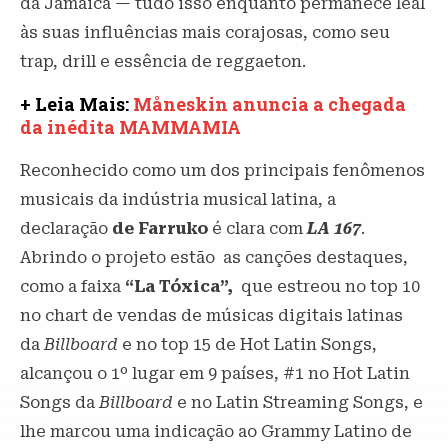
da Jamaica — tudo isso enquanto permanece leal
às suas influências mais corajosas, como seu
trap, drill e essência de reggaeton.
+ Leia Mais:
Måneskin anuncia a chegada
da inédita MAMMAMIA
Reconhecido como um dos principais fenômenos
musicais da indústria musical latina, a
declaração
de Farruko
é clara com
LA 167
.
Abrindo o projeto estão as canções destaques,
como a faixa
“La Tóxica”,
que estreou no top 10
no chart de vendas de músicas digitais latinas
da
Billboard
e no top 15 de Hot Latin Songs,
alcançou o 1º lugar em 9 países, #1 no Hot Latin
Songs da
Billboard
e no Latin Streaming Songs, e
lhe marcou uma indicação ao Grammy Latino de