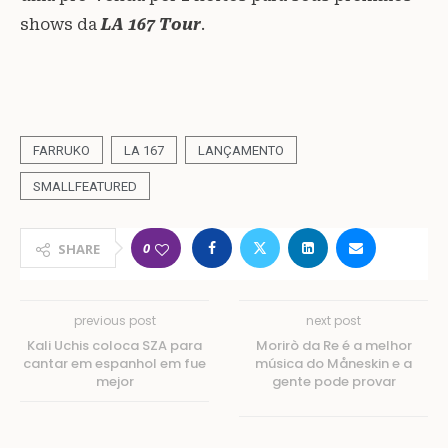
shows da
LA 167 Tour
.
FARRUKO
LA 167
LANÇAMENTO
SMALLFEATURED
0
SHARE
previous post
next post
Kali Uchis coloca SZA para
Morirò da Re é a melhor
cantar em espanhol em fue
música do Måneskin e a
mejor
gente pode provar