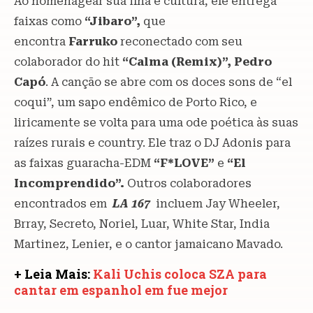
Ao homenagear sua ilha e cultura, ele entrega
faixas como
“Jibaro”,
que
encontra
Farruko
reconectado com seu
colaborador do hit
“Calma (Remix)”,
Pedro
Capó
. A canção se abre com os doces sons de “el
coqui”, um sapo endêmico de Porto Rico, e
liricamente se volta para uma ode poética às suas
raízes rurais e country. Ele traz o DJ Adonis para
as faixas guaracha-EDM
“F*LOVE”
e
“El
Incomprendido”.
Outros colaboradores
encontrados em
LA 167
incluem Jay Wheeler,
Brray, Secreto, Noriel, Luar, White Star, India
Martinez, Lenier, e o cantor jamaicano Mavado.
+ Leia Mais:
Kali Uchis coloca SZA para
cantar em espanhol em fue mejor