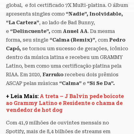
global, e foi certificado 7X Multi-platina. O álbum
apresenta singles como
“Nadie”, Inolvidable,
“La Cartera”
, ao lado de Bad Bunny,
e
“Delincuente”,
com
Anuel AA
. Da mesma
forma, seu single
“Calma (Remix)”
, com
Pedro
Capó,
se tornou um sucesso de gerações, icônico
dentro da música latina e recebeu um GRAMMY
Latino, bem como uma certificação platina pela
RIAA. Em 2020,
Farruko
recebeu dois prêmios
ASCAP pelas músicas
“Calma”
e
“Si Se Da”.
+ Leia Mais:
A treta – J Balvin pede boicote
ao Grammy Latino e Residente o chama de
vendedor de hot dog
Com 41,9 milhões de ouvintes mensais no
Spotify, mais de 8,4 bilhões de streams em