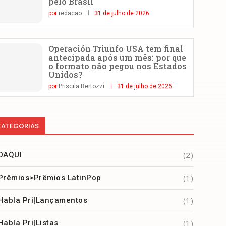
pelo Brasil
por
redacao
31 de julho de 2026
Operación Triunfo USA tem final
antecipada após um mês: por que
o formato não pegou nos Estados
Unidos?
por
Priscila Bertozzi
31 de julho de 2026
ATEGORIAS
(2)
DAQUI
(1)
Prêmios>Prêmios LatinPop
(1)
Habla Pri|Lançamentos
(1)
Habla Pri|Listas