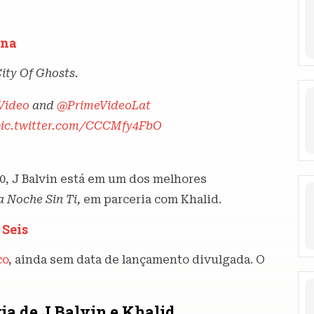
una
ity Of Ghosts.
Video
and
@PrimeVideoLat
pic.twitter.com/CCCMfy4FbO
0, J Balvin está em um dos melhores
a Noche Sin Ti,
em parceria com Khalid.
 Seis
co
, ainda sem data de lançamento divulgada. O
ria de J Balvin e Khalid