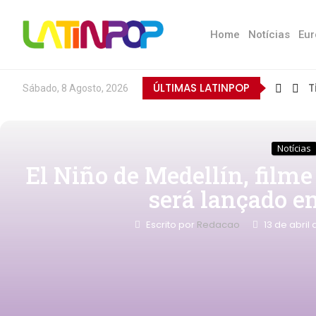
Home
Notícias
Eur
ÚLTIMAS LATINPOP
T
Sábado, 8 Agosto, 2026
Notícias
El Niño de Medellín, filme 
será lançado e
Escrito por
Redacao
13 de abril 