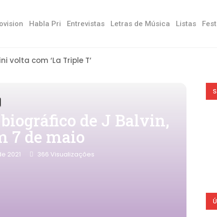
ovision
Habla Pri
Entrevistas
Letras de Música
Listas
Fest
ini volta com ‘La Triple T’
S
biográfico de J Balvin,
m 7 de maio
de 2021
366
Visualizações
Ú