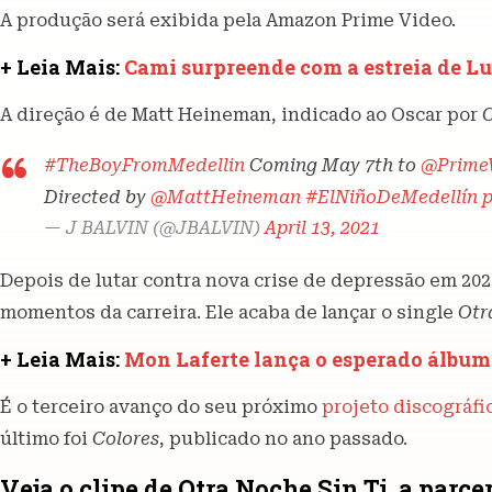
A produção será exibida pela Amazon Prime Video.
+ Leia Mais:
Cami surpreende com a estreia de L
A direção é de Matt Heineman, indicado ao Oscar por
C
#TheBoyFromMedellin
Coming May 7th to
@Prime
Directed by
@MattHeineman
#ElNiñoDeMedellín
— J BALVIN (@JBALVIN)
April 13, 2021
Depois de lutar contra nova crise de depressão em 202
momentos da carreira. Ele acaba de lançar o single
Otr
+ Leia Mais:
Mon Laferte lança o esperado álbum
É o terceiro avanço do seu próximo
projeto discográfi
último foi
Colores
, publicado no ano passado.
Veja o clipe de Otra Noche Sin Ti, a parce