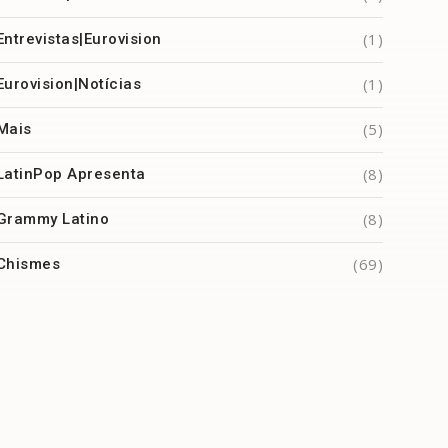
(1)
Entrevistas|Eurovision
(1)
Eurovision|Notícias
(5)
Mais
(8)
LatinPop Apresenta
(8)
Grammy Latino
(69)
Chismes