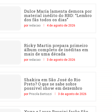
Dulce María lamenta demora por
material inédito do RBD: “Lembro
dos fãs todos os dias”
por
redacao
4 de agosto de 2026
Ricky Martin prepara primeiro
álbum completo de inéditas em
mais de uma década
por
redacao
3 de agosto de 2026
Shakira em São José do Rio
Preto? O que se sabe sobre
possível show em dezembro
por
Priscila Bertozzi
3 de agosto de 2026
Xuxa e Laura Pausini farão São