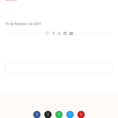
Natalia Lacunza estará na trilha sonora da
nova série da Amazon Prime
15 de fevereiro de 2021