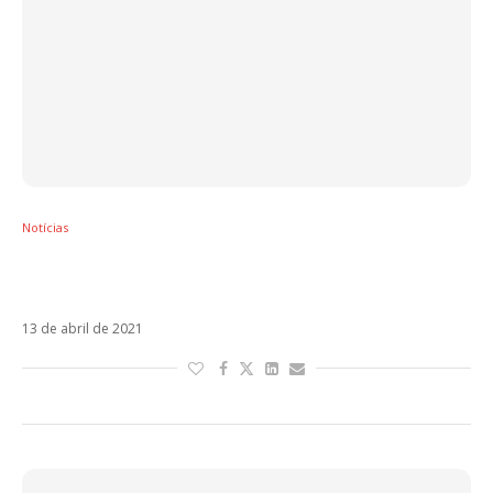
Notícias
El Niño de Medellín, filme biográfico de J
Balvin, será lançado em 7 de maio
13 de abril de 2021