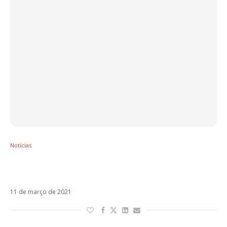
Notícias
Morat estreia novo single e anuncia show no
catálogo da Amazon Prime Video
11 de março de 2021