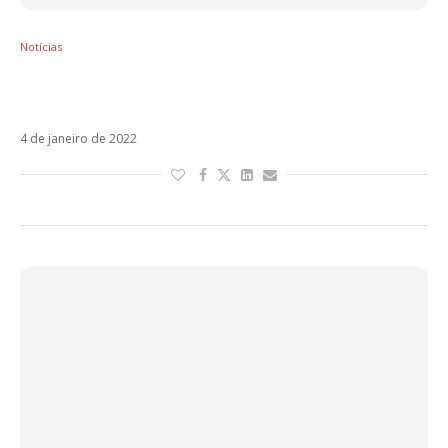
Notícias
Maite Perroni: 3ª temporada de El Juego de
las Llaves está confirmada para 2022
4 de janeiro de 2022