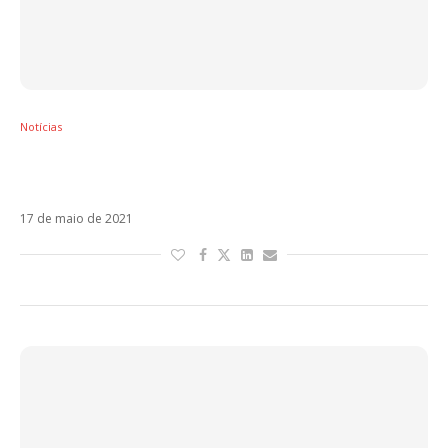
Notícias
Origen: Novo álbum do Juanes ganhará
documentário na Amazon
17 de maio de 2021