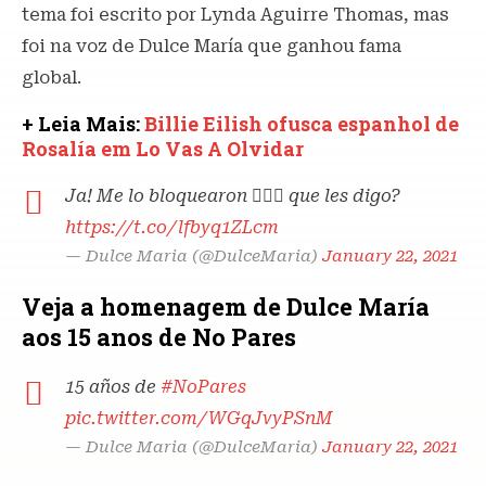
tema foi escrito por Lynda Aguirre Thomas, mas
foi na voz de Dulce María que ganhou fama
global.
+ Leia Mais:
Billie Eilish ofusca espanhol de
Rosalía em Lo Vas A Olvidar
Ja! Me lo bloquearon 🤷🏻‍♀️ que les digo?
https://t.co/lfbyq1ZLcm
— Dulce Maria (@DulceMaria)
January 22, 2021
Veja a homenagem de Dulce María
aos 15 anos de No Pares
15 años de
#NoPares
pic.twitter.com/WGqJvyPSnM
— Dulce Maria (@DulceMaria)
January 22, 2021