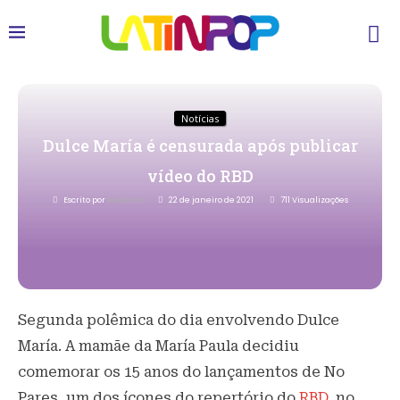
Notícias
Dulce María é censurada após publicar
vídeo do RBD
Escrito por
Redacao
22 de janeiro de 2021
711
Visualizações
Segunda polêmica do dia envolvendo Dulce
María. A mamãe da María Paula decidiu
comemorar os 15 anos do lançamentos de No
Pares, um dos ícones do repertório do
RBD
, no