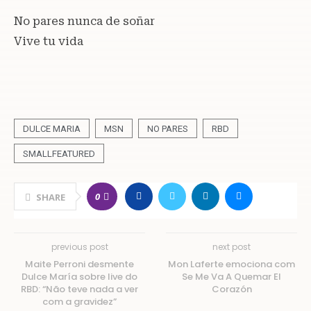
No pares nunca de soñar
Vive tu vida
DULCE MARIA
MSN
NO PARES
RBD
SMALLFEATURED
0
SHARE
previous post
next post
Maite Perroni desmente
Mon Laferte emociona com
Dulce María sobre live do
Se Me Va A Quemar El
RBD: “Não teve nada a ver
Corazón
com a gravidez”