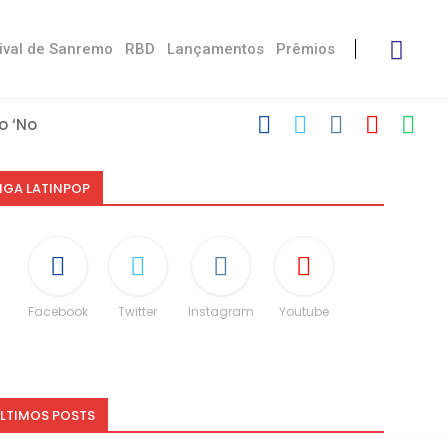
ival de Sanremo
RBD
Lançamentos
Prêmios
 ‘No Stress’
’
 com Damiano
u Victoria De...
 Måneskin
ni: “Não é uma...
espeito às diferenças”
CO e dá spoiler...
IGA LATINPOP
Facebook
Twitter
Instagram
Youtube
LTIMOS POSTS