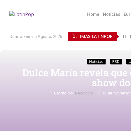
Home
Notícias
Eur
ÚLTIMAS LATINPOP
Quarta-Feira, 5 Agosto, 2026
Notícias
RBD
U
Dulce María revela que 
show do
Escrito por
Redacao
13 de novembr