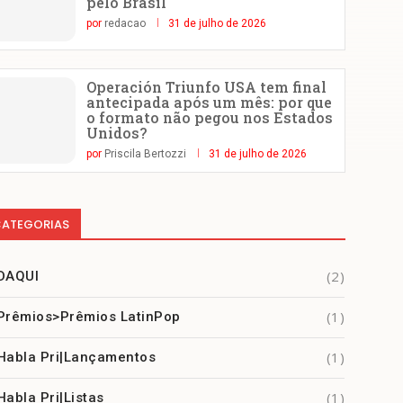
pelo Brasil
por
redacao
31 de julho de 2026
Operación Triunfo USA tem final
antecipada após um mês: por que
o formato não pegou nos Estados
Unidos?
por
Priscila Bertozzi
31 de julho de 2026
ATEGORIAS
(2)
DAQUI
(1)
Prêmios>Prêmios LatinPop
(1)
Habla Pri|Lançamentos
(1)
Habla Pri|Listas