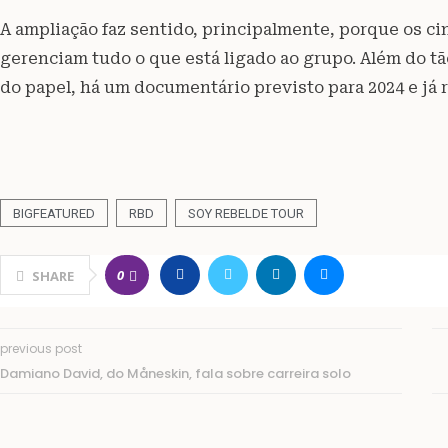
A ampliação faz sentido, principalmente, porque os ci
gerenciam tudo o que está ligado ao grupo. Além do tã
do papel, há um documentário previsto para 2024 e já 
BIGFEATURED
RBD
SOY REBELDE TOUR
0
SHARE
previous post
Damiano David, do Måneskin, fala sobre carreira solo