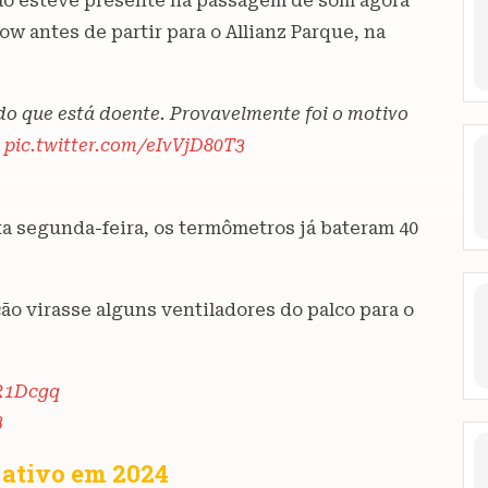
não esteve presente na passagem de som agora
w antes de partir para o Allianz Parque, na
o que está doente. Provavelmente foi o motivo
l
pic.twitter.com/eIvVjD80T3
ta segunda-feira, os termômetros já bateram 40
o virasse alguns ventiladores do palco para o
fR1Dcgq
3
 ativo em 2024