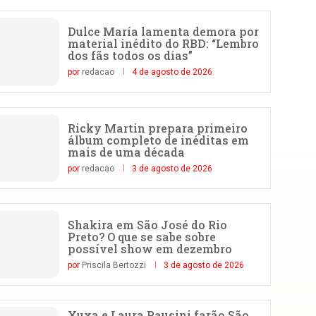
Dulce María lamenta demora por
material inédito do RBD: “Lembro
dos fãs todos os dias”
por
redacao
4 de agosto de 2026
Ricky Martin prepara primeiro
álbum completo de inéditas em
mais de uma década
por
redacao
3 de agosto de 2026
Shakira em São José do Rio
Preto? O que se sabe sobre
possível show em dezembro
por
Priscila Bertozzi
3 de agosto de 2026
Xuxa e Laura Pausini farão São