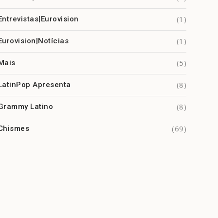
(1)
Entrevistas|Eurovision
(1)
Eurovision|Notícias
(5)
Mais
(8)
LatinPop Apresenta
(8)
Grammy Latino
(69)
Chismes