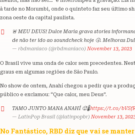
melhor, mas não sei…” e interrompeu a gravação. Ela 
à tarde no Morumbi, onde o quinteto faz seu último sho
zona oeste da capital paulista.
🚨 MEU DEUS! Dulce Maria grava stories informand
de não ter ido ao soundcheck hoje 🤧. Melhoras Du
— rbdmaniaco (@rbdmaniaco)
November 13, 2023
O Brasil vive uma onda de calor sem precedentes. Nes
graus em algumas regiões de São Paulo.
No show de ontem, Anahí chegou a pedir que a produçã
público e exclamou: “Que calor, meu Deus”.
TAMO JUNTO MANA ANAHÍ 🥵🌡
https://t.co/bVS
— LatinPop Brasil (@latinpopbr)
November 13, 202
No Fantástico, RBD diz que vai se manter