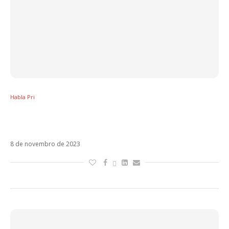
Habla Pri
Globo dá tiro no pé ao chamar RBD de “lixo”
com integrantes no Brasil
8 de novembro de 2023