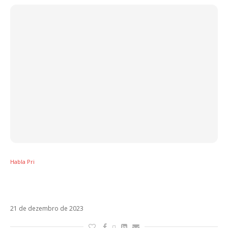
Habla Pri
Soy Rebelde Tour se despede hoje com
incógnita sobre futuro do RBD
21 de dezembro de 2023