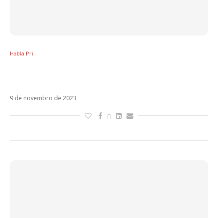
Habla Pri
É HOJE! 15 anos depois, RBD volta aos palcos
no Brasil!
9 de novembro de 2023