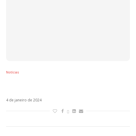
Notícias
Maite Perroni confirma demissão de
Guillermo Rosas do RBD
4 de janeiro de 2024