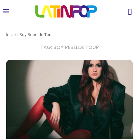
Início
»
Soy Rebelde Tour
TAG:
SOY REBELDE TOUR