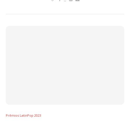
Prêmios LatinPop 2023
Prêmios LatinPop 2023 – Tour do Ano no