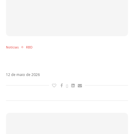
Notícias
RBD
Vencimento de contratos de imagem
“oficializa” o fim definitivo do RBD
12 de maio de 2026