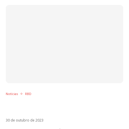
Notícias
RBD
Sem Anahí, RBD deve conceder entrevista ao
Fantástico, diz site
30 de outubro de 2023