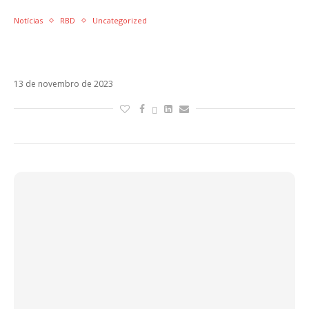
Notícias
RBD
Uncategorized
Dulce María revela que está doente antes de
show do RBD
13 de novembro de 2023