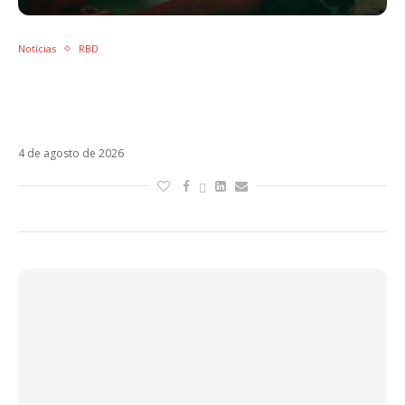
Notícias
RBD
Dulce María lamenta demora por material
inédito do RBD: “Lembro dos fãs todos os
dias”
4 de agosto de 2026