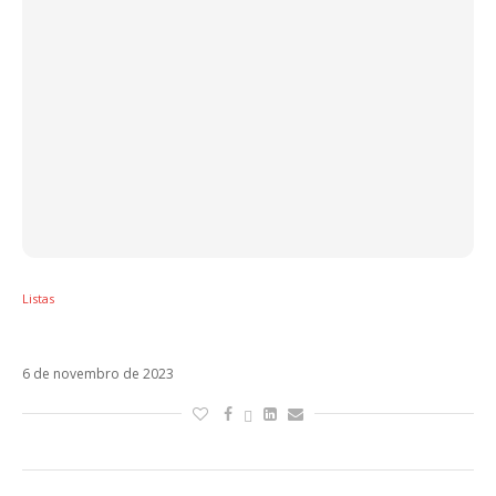
Listas
O que esperar dos shows do RBD no Brasil
6 de novembro de 2023