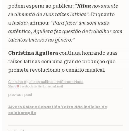
podem esperar ao publicar:
“
Xtina
novamente
se alimenta de suas raízes latinas”.
Enquanto
a
Insider
afirmou:
“Para fazer um som mais
autêntico, Aguilera fez questão de trabalhar com
talentos imersos no gênero.”
Christina Aguilera
continua honrando suas
raízes latinas com uma grande produção que
promete revolucionar o cenário musical.
Christina Aguilera
smallfeatured
Somos Nada
Share
0
Facebook
Twitter
Linkedin
Email
previous post
Alvaro Soler e Sebastián Yatra dão indícios de
colaboração