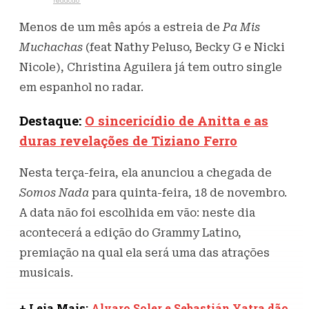
Escrito por
redacao
16 de novembro de 2021
469
Visualizações
Menos de um mês após a estreia de
Pa Mis
Muchachas
(feat Nathy Peluso, Becky G e Nicki
Nicole), Christina Aguilera já tem outro single
em espanhol no radar.
Destaque:
O sincericídio de Anitta e as
duras revelações de Tiziano Ferro
Nesta terça-feira, ela anunciou a chegada de
Somos Nada
para quinta-feira, 18 de novembro.
A data não foi escolhida em vão: neste dia
acontecerá a edição do Grammy Latino,
premiação na qual ela será uma das atrações
musicais.
+ Leia Mais:
Alvaro Soler e Sebastián Yatra dão