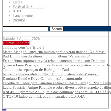
Listas
Festival de Sanremo
RBD
Lançamentos
Prêmios
Search
Sábado, 8 Agosto, 2026
Últimas LatinPop
Tini volta com ‘La Triple T’
Marco Mengoni lança sua música para o verão italiano ‘No Stress’
Bad Bunny mescla ritmos no novo álbum ‘Verano sin ti’
Ex confirma ruptura e revela relacionamento aberto com Damiano
Quem é Luna Passos, a modelo brasileira que conquistou Victoria De.
Tini anuncia separação de Rodrigo de Paul
Novas denúncias afetam Ethan Torchio, baterista do Måneskin
Damiano David e Dove Cameron estão namorando
Escolha de Fedez para Sanremo enfurece Chiara Ferragni: “Não é uma
Laura Pausini: “Anime Parallele é sobre diversidade e respeito às dife
ANGEL22 promove Anillo, fala das comparações com CNCO e dá spoi
O TOP 10 latino de músicas com temática LGBTQIA+