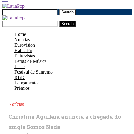
Search
Search
Home
Notícias
Eurovision
Habla Pri
Entrevistas
Letras de Música
Listas
Festival de Sanremo
RBD
Lançamentos
Prêmios
Notícias
Christina Aguilera anuncia a chegada do
single Somos Nada