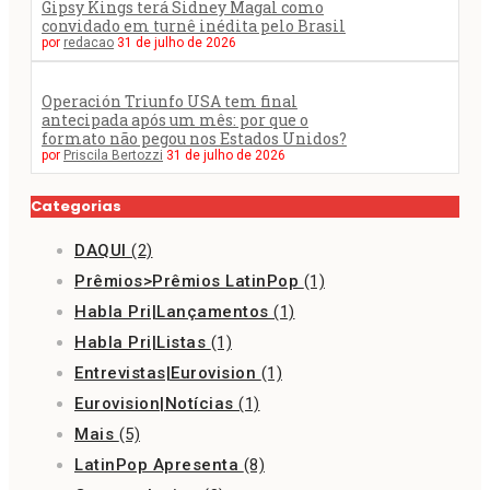
Gipsy Kings terá Sidney Magal como
convidado em turnê inédita pelo Brasil
por
redacao
31 de julho de 2026
Operación Triunfo USA tem final
antecipada após um mês: por que o
formato não pegou nos Estados Unidos?
por
Priscila Bertozzi
31 de julho de 2026
Categorias
DAQUI
(2)
Prêmios>Prêmios LatinPop
(1)
Habla Pri|Lançamentos
(1)
Habla Pri|Listas
(1)
Entrevistas|Eurovision
(1)
Eurovision|Notícias
(1)
Mais
(5)
LatinPop Apresenta
(8)