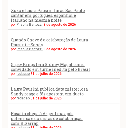
Xuxa e Laura Pausini farão São Paulo
cantar em português, espanhol e
italiano na mesma noite
por
Priscila Bertozzi
3 de agosto de 2026
Quando Chove é a colaboração de Laura
Pausini e Sandy
por
Priscila Bertozzi
3 de agosto de 2026
Gipsy Kings terá Sidney Magal como
convidado em turnê inédita pelo Brasil
por
redacao
31 de julho de 2026
Laura Pausini publica data misteriosa,
Sandy reage e fãs apostam em dueto
por
redacao
31 de julho de 2026
Rosalía chega à Argentina após
polêmica e dá pistas de colaboração
com Bizarrap
por
redacao
31 de julho de 2026