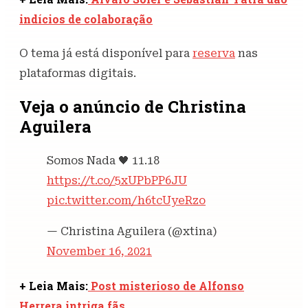
indícios de colaboração
O tema já está disponível para
reserva
nas
plataformas digitais.
Veja o anúncio de Christina
Aguilera
Somos Nada 🖤 11.18
https://t.co/5xUPbPP6JU
pic.twitter.com/h6tcUyeRzo
— Christina Aguilera (@xtina)
November 16, 2021
+ Leia Mais:
Post misterioso de Alfonso
Herrera intriga fãs