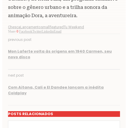
sobre o gênero urbano e a trilha sonora da
animação Dora, a aventureira.
Chesca
Lançamento
smallfeatured
Tu Weekend
Share
0
Facebook
Twitter
Linkedin
Email
previous post
Mon Laferte volta às origens em 1940 Carmen, seu
novo disco
next post
Com Aitana, Cali e El Dandee lançam a inédita
Coldplay
POSTS RELACIONADOS