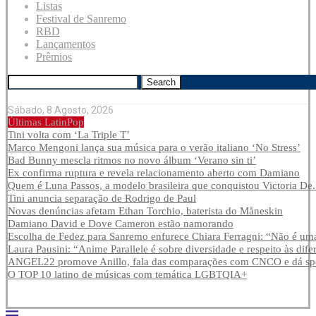
Listas
Festival de Sanremo
RBD
Lançamentos
Prêmios
Search
Sábado, 8 Agosto, 2026
Últimas LatinPop
Tini volta com ‘La Triple T’
Marco Mengoni lança sua música para o verão italiano ‘No Stress’
Bad Bunny mescla ritmos no novo álbum ‘Verano sin ti’
Ex confirma ruptura e revela relacionamento aberto com Damiano
Quem é Luna Passos, a modelo brasileira que conquistou Victoria De.
Tini anuncia separação de Rodrigo de Paul
Novas denúncias afetam Ethan Torchio, baterista do Måneskin
Damiano David e Dove Cameron estão namorando
Escolha de Fedez para Sanremo enfurece Chiara Ferragni: “Não é uma
Laura Pausini: “Anime Parallele é sobre diversidade e respeito às dife
ANGEL22 promove Anillo, fala das comparações com CNCO e dá spoi
O TOP 10 latino de músicas com temática LGBTQIA+