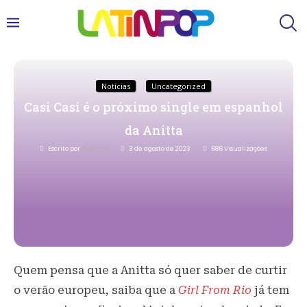
Notícias
Uncategorized
Casi Casi é o próximo single em espanhol
da Anitta
Escrito por
Redacao
3 de agosto de 2023
686
Visualizações
Quem pensa que a Anitta só quer saber de curtir
o verão europeu, saiba que a
Girl From Rio
já tem