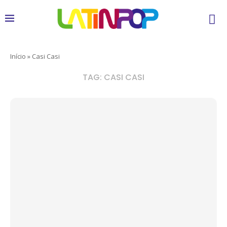
Início
»
Casi Casi
TAG:
CASI CASI