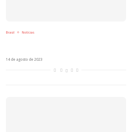
Brasil
Notícias
Com Marina Sena e Duda Beat, Anitta posta
teaser de Casi Casi
14 de agosto de 2023