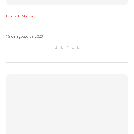
Letras de Música
Letra de Casi Casi, nova música da Anitta
19 de agosto de 2023